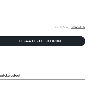
Sis. ALV:n
|
Ilman ALV
LISÄÄ OSTOSKORIIN
utokalusteet