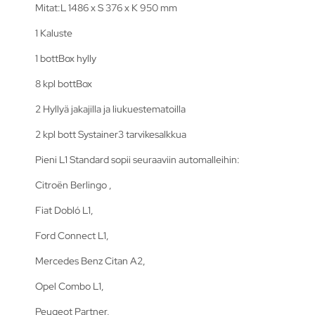
Mitat:L 1486 x S 376 x K 950 mm
1 Kaluste
1 bottBox hylly
8 kpl bottBox
2 Hyllyä jakajilla ja liukuestematoilla
2 kpl bott Systainer3 tarvikesalkkua
Pieni L1 Standard sopii seuraaviin automalleihin:
Citroën Berlingo ,
Fiat Dobló L1,
Ford Connect L1,
Mercedes Benz Citan A2,
Opel Combo L1,
Peugeot Partner,