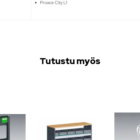
Proace City L1
Tutustu myös