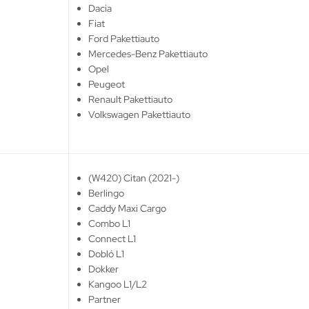
Dacia
Fiat
Ford Pakettiauto
Mercedes-Benz Pakettiauto
Opel
Peugeot
Renault Pakettiauto
Volkswagen Pakettiauto
(W420) Citan (2021-)
Berlingo
Caddy Maxi Cargo
Combo L1
Connect L1
Dobló L1
Dokker
Kangoo L1/L2
Partner