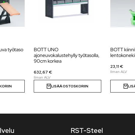
uva työtaso
BOTT UNO
BOTT kiinni
ajoneuvokalustehylly työtasolla,
lentokonek
90cm korkea
23,11 €
632,67 €
KORIIN
LISÄÄ OSTOSKORIIN
LIS
lvelu
RST-Steel