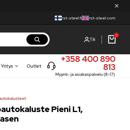
rst-steel.fi
rst-steel.com
0
Tili
+358 400 890
813
Yritys
Outlet
Myynti- ja asiakaspalvelu (8-17)
utokalusteet
autokaluste Pieni L1,
vasen