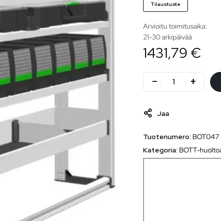
Tilaustuote
Arvioitu toimitusaika:
21-30 arkipäivää
1431,79 €
Jaa
Tuotenumero:
BOT047
Kategoria:
BOTT-huoltoa