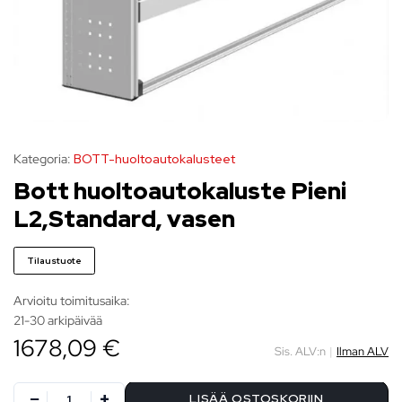
Kategoria:
BOTT-huoltoautokalusteet
Bott huoltoautokaluste Pieni
L2,Standard, vasen
Tilaustuote
Arvioitu toimitusaika:
21-30 arkipäivää
1678,09 €
Sis. ALV:n
|
Ilman ALV
LISÄÄ OSTOSKORIIN