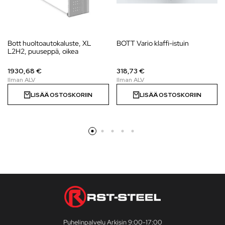
Bott huoltoautokaluste, XL
BOTT Vario klaffi-istuin
L2H2, puuseppä, oikea
1930,68 €
318,73 €
LISÄÄ OSTOSKORIIN
LISÄÄ OSTOSKORIIN
Puhelinpalvelu Arkisin 9:00-17:00