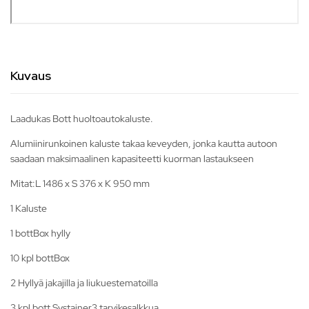
Kuvaus
Laadukas Bott huoltoautokaluste.
Alumiinirunkoinen kaluste takaa keveyden, jonka kautta autoon
saadaan maksimaalinen kapasiteetti kuorman lastaukseen
Mitat:L 1486 x S 376 x K 950 mm
1 Kaluste
1 bottBox hylly
10 kpl bottBox
2 Hyllyä jakajilla ja liukuestematoilla
3 kpl bott Systainer3 tarvikesalkkua