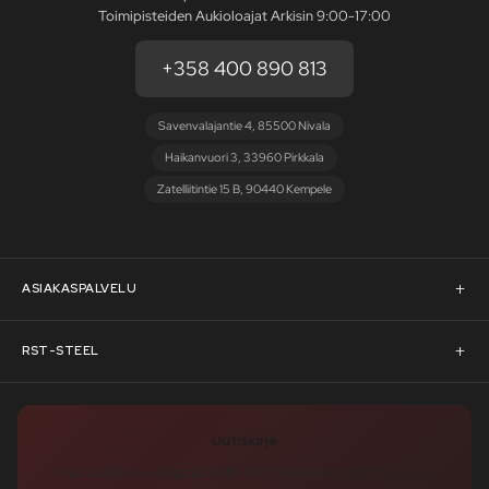
Toimipisteiden Aukioloajat Arkisin 9:00-17:00
+358 400 890 813
Savenvalajantie 4, 85500 Nivala
Haikanvuori 3, 33960 Pirkkala
Zatelliitintie 15 B, 90440 Kempele
ASIAKASPALVELU
Asiakaspalvelu
RST-STEEL
Pyydä tarjous
RST-Steelin tarina
Uutiskirje
Rahoitus
rst-steel.com
Tilaa uutiskirje – nappaa heti -10 % alennuskoodi ja pysy ajan