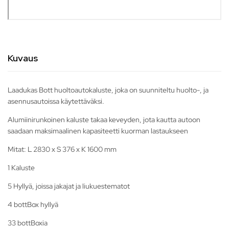
Kuvaus
Laadukas Bott huoltoautokaluste, joka on suunniteltu huolto-, ja
asennusautoissa käytettäväksi.
Alumiinirunkoinen kaluste takaa keveyden, jota kautta autoon
saadaan maksimaalinen kapasiteetti kuorman lastaukseen
Mitat: L 2830 x S 376 x K 1600 mm
1 Kaluste
5 Hyllyä, joissa jakajat ja liukuestematot
4 bottBox hyllyä
33 bottBoxia