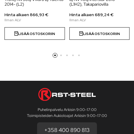
2014- (L2)
(L1H2), Takapariovilla
Hinta alkaen
866,93
€
Hinta alkaen
689,24
€
LISÄÄ OSTOSKORIIN
LISÄÄ OSTOSKORIIN
Puhelinpalvelu Arkisin 9:00-17:00
Toimipisteiden Aukioloajat Arkisin 9:00-17:00
+358 400 890 813