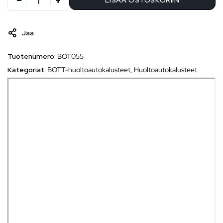
LISÄÄ OSTOSKORIIN
Jaa
Tuotenumero:
BOT055
Kategoriat:
BOTT-huoltoautokalusteet
,
Huoltoautokalusteet