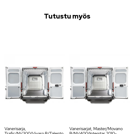
Tutustu myös
Vanerisarja,
Vanerisarjat, Master/Movano
Trafic/NV300/Vivaro B/Talento
B/NV400/Interstar 2010-