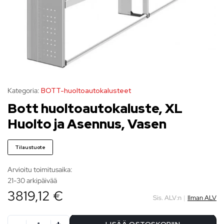
Kategoria:
BOTT-huoltoautokalusteet
Bott huoltoautokaluste, XL
Huolto ja Asennus, Vasen
Tilaustuote
Arvioitu toimitusaika:
21-30 arkipäivää
3819,12 €
Sis. ALV:n
|
Ilman ALV