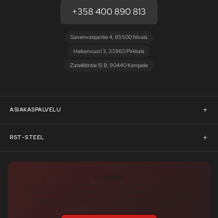
+358 400 890 813
Savenvalajantie 4, 85500 Nivala
Haikanvuori 3, 33960 Pirkkala
Zatelliitintie 15 B, 90440 Kempele
ASIAKASPALVELU
Asiakaspalvelu
RST-STEEL
Pyydä tarjous
RST-Steelin tarina
Uutiskirje
Rahoitus
rst-steel.com
Tilaa uutiskirje – nappaa heti -10 % alennuskoodi ja pysy ajan
tasalla uutuuksista, tarjouksista ja kampanjoista!
Toimitusehdot
Tukku-asiakkaaksi