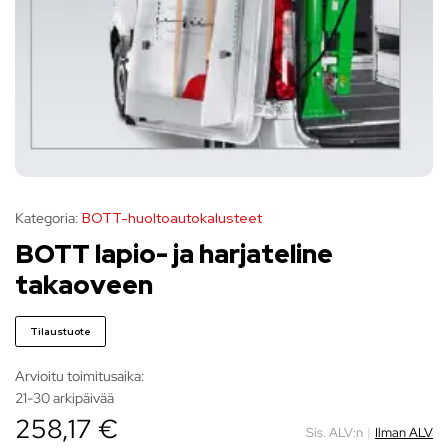
Kategoria:
BOTT-huoltoautokalusteet
BOTT lapio- ja harjateline
takaoveen
Tilaustuote
Arvioitu toimitusaika:
21-30 arkipäivää
258,17 €
Sis. ALV:n
|
Ilman ALV