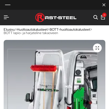
0
Etusivu
Huoltoautokalusteet
BOTT-huoltoautokalusteet
BOTT lapio- ja harjateline takaoveen