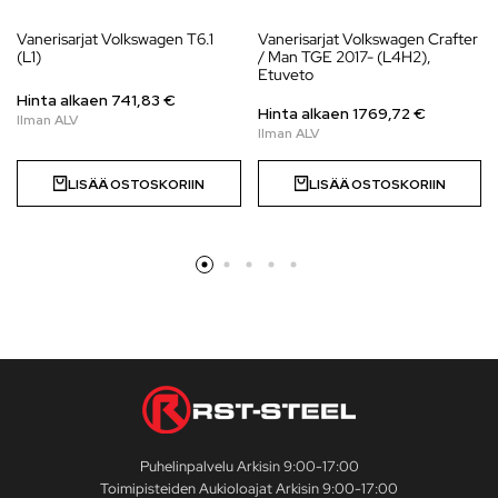
Vanerisarjat Volkswagen T6.1
Vanerisarjat Volkswagen Crafter
(L1)
/ Man TGE 2017- (L4H2),
Etuveto
Hinta alkaen
741,83
€
Hinta alkaen
1769,72
€
LISÄÄ OSTOSKORIIN
LISÄÄ OSTOSKORIIN
Puhelinpalvelu Arkisin 9:00-17:00
Toimipisteiden Aukioloajat Arkisin 9:00-17:00