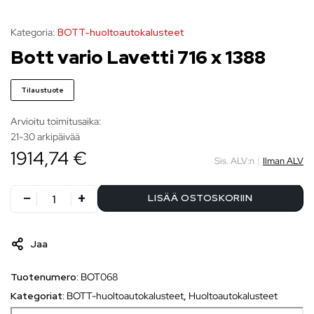
Kategoria:
BOTT-huoltoautokalusteet
Bott vario Lavetti 716 x 1388
Tilaustuote
Arvioitu toimitusaika:
21-30 arkipäivää
1914,74 €
Sis. ALV:n
|
Ilman ALV
LISÄÄ OSTOSKORIIN
Jaa
Tuotenumero:
BOT068
Kategoriat:
BOTT-huoltoautokalusteet
,
Huoltoautokalusteet