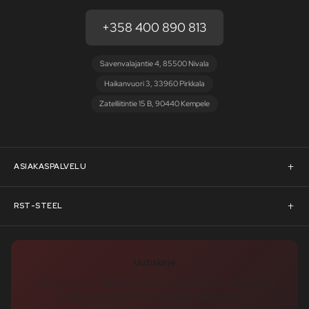
+358 400 890 813
Savenvalajantie 4, 85500 Nivala
Haikanvuori 3, 33960 Pirkkala
Zatelliitintie 15 B, 90440 Kempele
ASIAKASPALVELU
Asiakaspalvelu
RST-STEEL
Pyydä tarjous
RST-Steelin tarina
Uutiskirje
Rahoitus
rst-steel.com
Tilaa uutiskirje – nappaa heti -10 % alennuskoodi ja pysy ajan
tasalla uutuuksista, tarjouksista ja kampanjoista!
Toimitusehdot