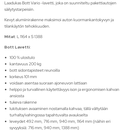
Laadukas Bott Vario -lavetti, joka on suunniteltu pakettiautojen
säilytystarpeisiin.
Kevyt alumiinirakenne maksimoi auton kuormankantokyvyn ja
tilankäytön tehokkuuden.
Mitat:
L 1164 x S 1388
Bott Lavetti:
100 % ulostulo
kantavuus 200 kg
bott sidontapisteet reunoilla
korkeus 101 mm
voidaan asentaa suoraan ajoneuvon lattiaan
helppo ja turvallinen käytettävyys ison ja ergonomisen kahvan
ansiosta
tukeva rakenne
lukituksen avaaminen nostamalla kahvaa, tällä vältytään
turhalta/vahingossa tapahtuvalta avaukselta
leveydet 492 mm, 716 mm, 940 mm, 1164 mm (näihin eri
syvyyksiä: 716 mm, 940 mm, 1388 mm)