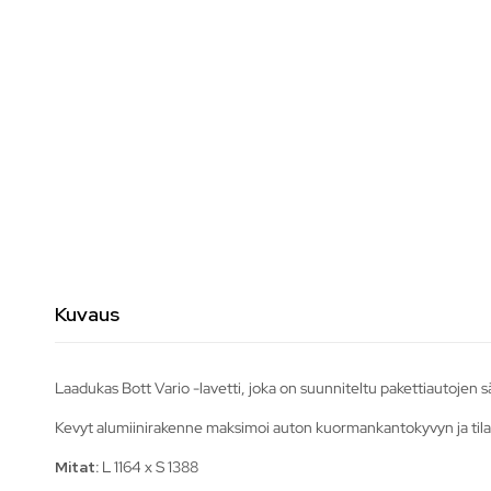
Kuvaus
Laadukas Bott Vario -lavetti, joka on suunniteltu pakettiautojen sä
Kevyt alumiinirakenne maksimoi auton kuormankantokyvyn ja ti
Mitat:
L 1164 x S 1388