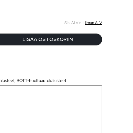
Sis. ALV:n
|
Ilman ALV
LISÄÄ OSTOSKORIIN
alusteet
,
BOTT-huoltoautokalusteet