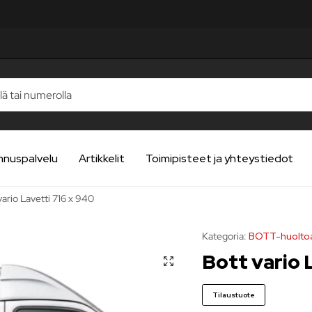
TELUA
TELUA
TELUA
TELUA
TELUA
nnuspalvelu
Artikkelit
Toimipisteet ja yhteystiedot
vario Lavetti 716 x 940
Kategoria:
BOTT-huoltoa
Bott vario 
Tilaustuote