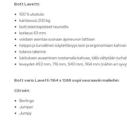
Bott Lavetti:
100 % ulostulo
kantavuus 200 kg
bott sidontapisteet reunoilla
korkeus 101 mm
voidaan asentaa suoraan ajoneuvon lattiaan
helppo ja turvallinen käytettävyys ison ja ergonomisen kahvan
tukeva rakenne
lukituksen avaaminen nostamalla kahvaa, tällä vältytään turha
leveydet 492 mm, 716 mm, 940 mm, 1164 mm (näihin eri syv
Bott vario Lavetti 1164 x 1388 sopii seuraaviin malleihin:
Citroën:
Berlingo
Jumper
Jumpy