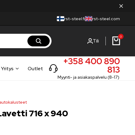
rst-steel.fi
rst-steel.com
0
Tili
+358 400 890
813
Yritys
Outlet
Myynti- ja asiakaspalvelu (8-17)
utokalusteet
Lavetti 716 x 940