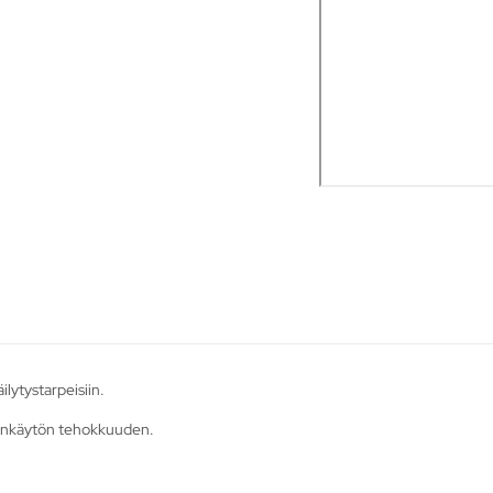
ilytystarpeisiin.
lankäytön tehokkuuden.