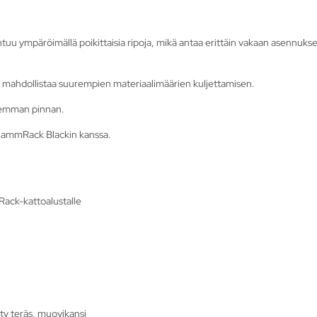
pahtuu ympäröimällä poikittaisia ripoja, mikä antaa erittäin vakaan asennuk
ja mahdollistaa suurempien materiaalimäärien kuljettamisen.
remman pinnan.
KammRack Blackin kanssa.
Rack-kattoalustalle
ty teräs, muovikansi