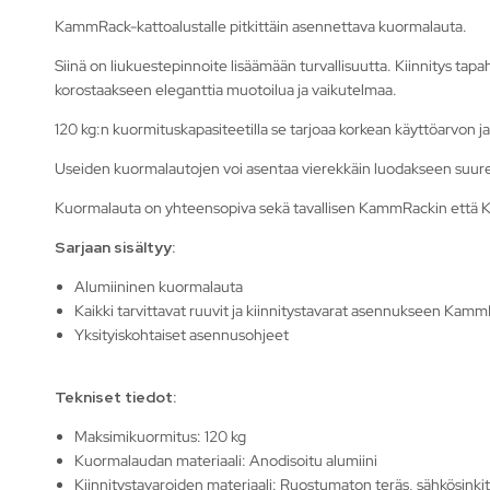
KammRack-kattoalustalle pitkittäin asennettava kuormalauta.
Siinä on liukuestepinnoite lisäämään turvallisuutta. Kiinnitys ta
korostaakseen eleganttia muotoilua ja vaikutelmaa.
120 kg:n kuormituskapasiteetilla se tarjoaa korkean käyttöarvon 
Useiden kuormalautojen voi asentaa vierekkäin luodakseen suu
Kuormalauta on yhteensopiva sekä tavallisen KammRackin että 
Sarjaan sisältyy:
Alumiininen kuormalauta
Kaikki tarvittavat ruuvit ja kiinnitystavarat asennukseen Kamm
Yksityiskohtaiset asennusohjeet
Tekniset tiedot:
Maksimikuormitus: 120 kg
Kuormalaudan materiaali: Anodisoitu alumiini
Kiinnitystavaroiden materiaali: Ruostumaton teräs, sähkösinkit