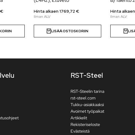
la
(L4H2), Etuveto
B/Talento 
€
Hinta alkaen
1769,72
€
Hinta alkae
KORIIN
LISÄÄ OSTOSKORIIN
LIS
lvelu
RST-Steel
RST-Steelin tarina
rst-steel.com
Tukku-asiakkaaksi
Avoimet työpaikat
utusohjeet
Artikkelit
Rekisteriseloste
Evästeistä