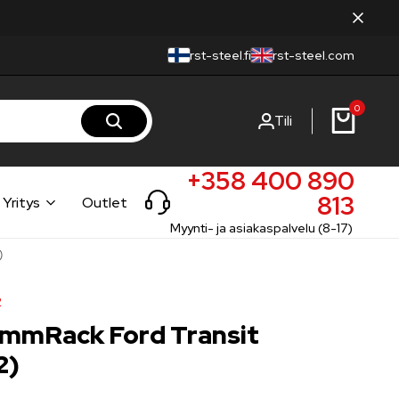
rst-steel.fi
rst-steel.com
0
Tili
+358 400 890
813
Yritys
Outlet
Myynti- ja asiakaspalvelu (8-17)
)
2
ammRack Ford Transit
2)