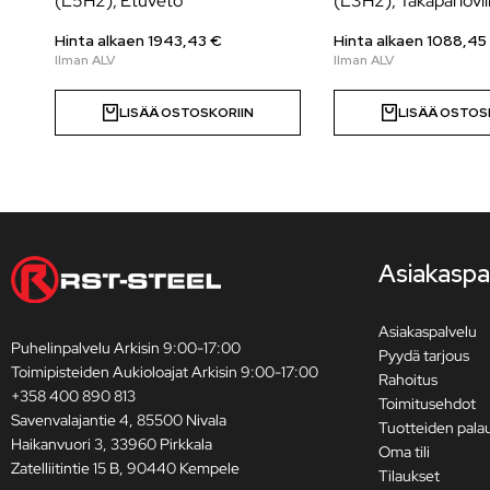
(L5H2), Etuveto
(L3H2), Takapariovil
Hinta alkaen
1943,43
€
Hinta alkaen
1088,45
LISÄÄ OSTOSKORIIN
LISÄÄ OSTOS
Asiakaspa
Asiakaspalvelu
Puhelinpalvelu Arkisin 9:00-17:00
Pyydä tarjous
Toimipisteiden Aukioloajat Arkisin 9:00-17:00
Rahoitus
+358 400 890 813
Toimitusehdot
Savenvalajantie 4, 85500 Nivala
Tuotteiden pala
Haikanvuori 3, 33960 Pirkkala
Oma tili
Zatelliitintie 15 B, 90440 Kempele
Tilaukset