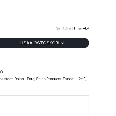
Sis. ALV:n
|
Ilman ALV
LISÄÄ OSTOSKORIIN
09
alusteet
,
Rhino - Ford
,
Rhino Products
,
Transit - L2H2
,
t