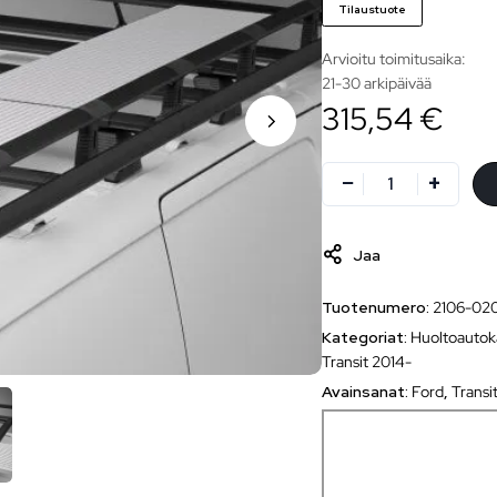
Tilaustuote
Arvioitu toimitusaika:
21-30 arkipäivää
315,54 €
Jaa
Tuotenumero:
2106-02
Kategoriat:
Huoltoautok
Transit 2014-
Avainsanat:
Ford
,
Transi