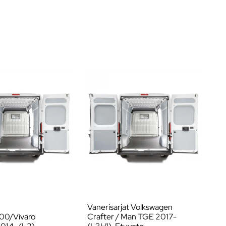
Vanerisarjat Volkswagen
Va
00/Vivaro
Crafter / Man TGE 2017-
B/