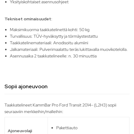
Yksityiskohtaiset asennusohjeet
Tekniset ominaisuudet:
Maksimikuorma taakkatelinettä kohti: 50 kg
Turvallisuus: TÜV-hyväksytty ja törmäystestattu
Taakkatelinemateriaali: Anodisoitu alumiini
Jalkamateriaali: Pulverimaalattu teräs lukittavalla muovikotelolla.
Asennusaika 2 taakkatelineelle: n. 30 minuuttia
Sopii ajoneuvoon
Taakkatelineet KammBar Pro Ford Transit 2014- (L2H3) sopii
seuraaviin merkkeihin/malleihin:
Pakettiauto
Ajoneuvolaji