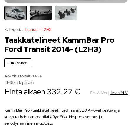
Kategoria:
Transit - L2H3
Taakkatelineet KammBar Pro
Ford Transit 2014- (L2H3)
Tilaustuote
Arvioitu toimitusaika:
21-30 arkipäivää
Hinta alkaen
332,27
€
Sis. ALV:n
|
Ilman ALV
KammBar Pro -taakkatelineet Ford Transit 2014- ovat kestävä ja
kevyt ratkaisu ammattilaiskäyttöön. Helppo asennus ja
aerodynaaminen muotoilu.