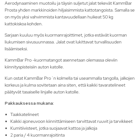
Aerodynaaminen muotoilu ja täysin suljetut jalat tekevät KammBar
Prosta yhden markkinoiden hiljaisimmista kattotangoista. Samalla se
on myös yksi vahvimmista kantavuudellaan huikeat 50 kg
kattokiskoa kohden.
Sarjaan kuuluu myös kuormanrajoittimet, jotka estävät kuorman
liukumisen sivusuunnassa. Jalat ovat lukittavat turvallisuuden
lisäämiseksi.
KammBar Pro -kuormatangot asennetaan olemassa oleviin
kiinnityspisteisiin auton katolle.
Kun ostat KammBar Pro´n kolmella tai useammalla tangolla, jalkojen
korkeus ja kulma sovitetaan aina siten, että kaikki tavaratelineet
päätyvät tasaiselle linjalle auton katolle.
Pakkauksessa mukana:
Taakkatelineet
Kaikki ajoneuvoon kiinnittämiseen tarvittavat ruuvit ja tarvikkeet
Kumitiivisteet, jotka suojaavat kattoa ja jalkoja
2 paria / 4 kuormanrajoitinta