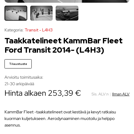
Kategoria:
Transit - L4H3
Taakkatelineet KammBar Fleet
Ford Transit 2014- (L4H3)
Tilaustuote
Arvioitu toimitusaika:
21-30 arkipäivää
Hinta alkaen
253,39
€
Sis. ALV:n
|
Ilman ALV
KammBar Fleet -taakkatelineet ovat kestävä ja kevyt ratkaisu
kuorman kuljetukseen. Aerodynaaminen muotoilu ja helppo
asennus.