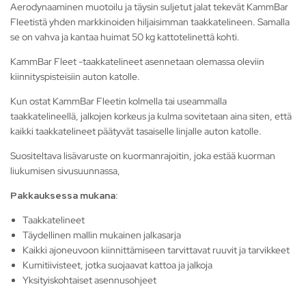
Aerodynaaminen muotoilu ja täysin suljetut jalat tekevät KammBar
Fleetistä yhden markkinoiden hiljaisimman taakkatelineen. Samalla
se on vahva ja kantaa huimat 50 kg kattotelinettä kohti.
KammBar Fleet -taakkatelineet asennetaan olemassa oleviin
kiinnityspisteisiin auton katolle.
Kun ostat KammBar Fleetin kolmella tai useammalla
taakkatelineellä, jalkojen korkeus ja kulma sovitetaan aina siten, että
kaikki taakkatelineet päätyvät tasaiselle linjalle auton katolle.
Suositeltava lisävaruste on kuormanrajoitin, joka estää kuorman
liukumisen sivusuunnassa,
Pakkauksessa mukana:
Taakkatelineet
Täydellinen mallin mukainen jalkasarja
Kaikki ajoneuvoon kiinnittämiseen tarvittavat ruuvit ja tarvikkeet
Kumitiivisteet, jotka suojaavat kattoa ja jalkoja
Yksityiskohtaiset asennusohjeet