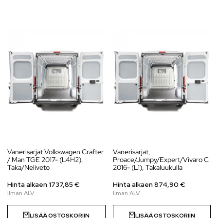
Vanerisarjat Volkswagen Crafter
Vanerisarjat,
/ Man TGE 2017- (L4H2),
Proace/Jumpy/Expert/Vivaro C
Taka/Neliveto
2016- (L1), Takaluukulla
Hinta alkaen
1737,85
€
Hinta alkaen
874,90
€
LISÄÄ OSTOSKORIIN
LISÄÄ OSTOSKORIIN