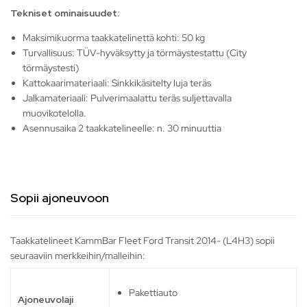
Tekniset ominaisuudet:
Maksimikuorma taakkatelinettä kohti: 50 kg
Turvallisuus: TÜV-hyväksytty ja törmäystestattu (City
törmäystesti)
Kattokaarimateriaali: Sinkkikäsitelty luja teräs
Jalkamateriaali: Pulverimaalattu teräs suljettavalla
muovikotelolla.
Asennusaika 2 taakkatelineelle: n. 30 minuuttia
Sopii ajoneuvoon
Taakkatelineet KammBar Fleet Ford Transit 2014- (L4H3) sopii
seuraaviin merkkeihin/malleihin:
Pakettiauto
Ajoneuvolaji