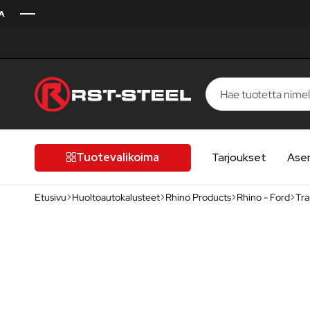
RST-
Kotimaista
Steel
laatua,
laatutietoiselle
Tuotevalikoima
Tarjoukset
Ase
autoilijalle
Etusivu
Huoltoautokalusteet
Rhino Products
Rhino - Ford
Tra