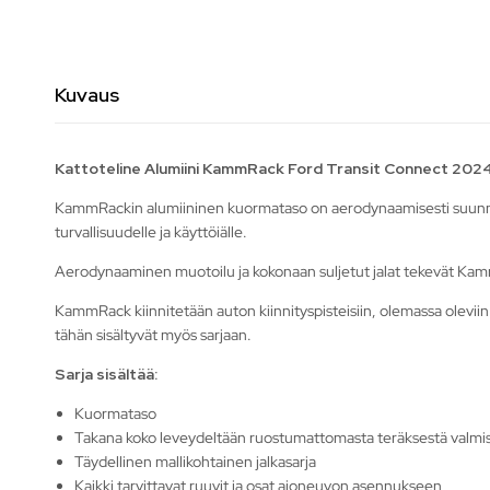
Kuvaus
Kattoteline Alumiini KammRack Ford Transit Connect 2024
KammRackin alumiininen kuormataso on aerodynaamisesti suunnitel
turvallisuudelle ja käyttöiälle.
Aerodynaaminen muotoilu ja kokonaan suljetut jalat tekevät Kamm
KammRack kiinnitetään auton kiinnityspisteisiin, olemassa oleviin ki
tähän sisältyvät myös sarjaan.
Sarja sisältää:
Kuormataso
Takana koko leveydeltään ruostumattomasta teräksestä valmist
Täydellinen mallikohtainen jalkasarja
Kaikki tarvittavat ruuvit ja osat ajoneuvon asennukseen