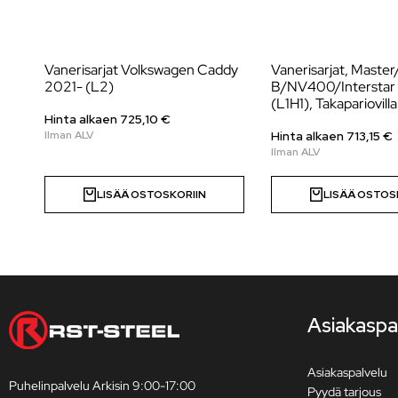
Vanerisarjat Volkswagen Caddy
Vanerisarjat, Maste
2021- (L2)
B/NV400/Interstar
(L1H1), Takapariovilla
Hinta alkaen
725,10
€
Hinta alkaen
713,15
€
LISÄÄ OSTOSKORIIN
LISÄÄ OSTOS
Asiakaspa
Asiakaspalvelu
Puhelinpalvelu Arkisin 9:00-17:00
Pyydä tarjous