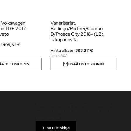
t Volkswagen
Vanerisarjat,
Va
Man TGE 2017-
Berlingo/Partner/Combo
Pr
uveto
D/Proace City 2018- (L2),
20
Takapariovilla
n
1495,62
€
Hi
Hinta alkaen
383,27
€
ÄÄ OSTOSKORIIN
LISÄÄ OSTOSKORIIN
Uutiskirje
Tilaa uutiskirje – nappaa heti -10 % alennuskoodi ja
pysy ajan tasalla uutuuksista, tarjouksista ja
kampanjoista!
Tilaa uutiskirje