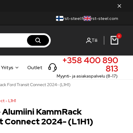
rst-steel.fi
rst-steel.com
0
Tili
+358 400 890
813
Yritys
Outlet
Myynti- ja asiakaspalvelu (8-17)
ack Ford Transit Connect 2024- (L1H1)
ct - L1H1
e Alumiini KammRack
t Connect 2024- (L1H1)