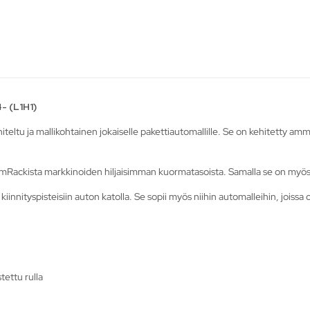
- (L1H1)
tu ja mallikohtainen jokaiselle pakettiautomallille. Se on kehitetty amm
Rackista markkinoiden hiljaisimman kuormatasoista. Samalla se on myös y
innityspisteisiin auton katolla. Se sopii myös niihin automalleihin, joissa o
ettu rulla