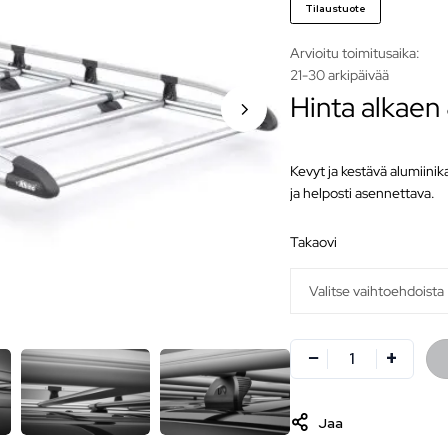
Tilaustuote
Arvioitu toimitusaika:
21-30 arkipäivää
Hinta alkaen
Kevyt ja kestävä alumiini
ja helposti asennettava.
takaovi
Jaa