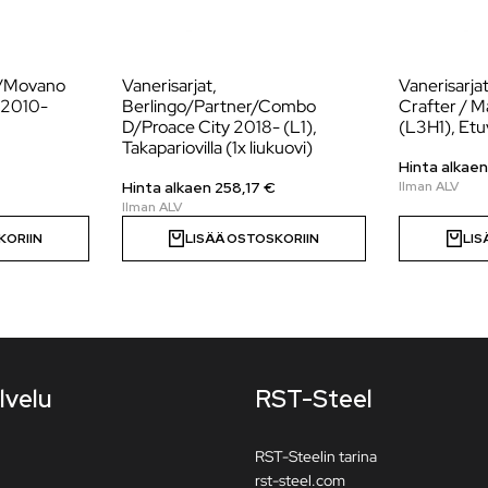
r/Movano
Vanerisarjat,
Vanerisarja
 2010-
Berlingo/Partner/Combo
Crafter / 
D/Proace City 2018- (L1),
(L3H1), Et
Takapariovilla (1x liukuovi)
Hinta alkae
Hinta alkaen
258,17
€
KORIIN
LISÄÄ OSTOSKORIIN
LIS
lvelu
RST-Steel
RST-Steelin tarina
rst-steel.com