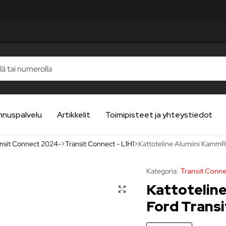
nnuspalvelu
Artikkelit
Toimipisteet ja yhteystiedot
nsit Connect 2024-
Transit Connect - L1H1
Kattoteline Alumiini KammR
Kategoria:
Transit Conne
Kattotelin
Ford Transi