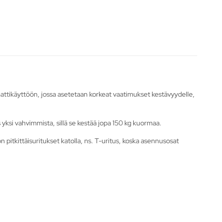
attikäyttöön, jossa asetetaan korkeat vaatimukset kestävyydelle,
ksi vahvimmista, sillä se kestää jopa 150 kg kuormaa.
n pitkittäisuritukset katolla, ns. T-uritus, koska asennusosat