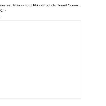
alusteet
,
Rhino - Ford
,
Rhino Products
,
Transit Connect
024-
t