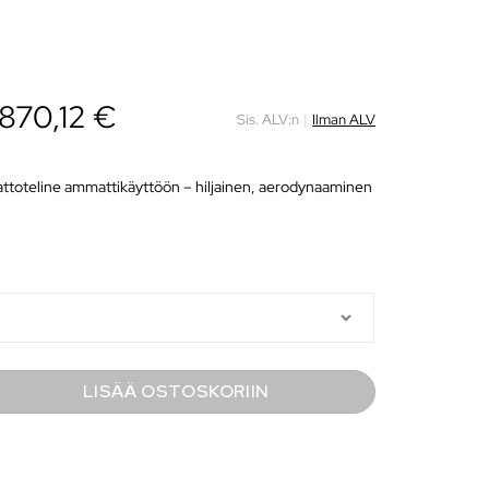
870,12
€
Sis. ALV:n
|
Ilman ALV
kattoteline ammattikäyttöön – hiljainen, aerodynaaminen
LISÄÄ OSTOSKORIIN