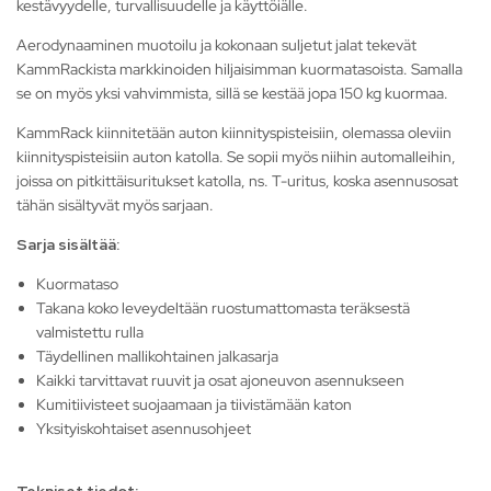
kestävyydelle, turvallisuudelle ja käyttöiälle.
Aerodynaaminen muotoilu ja kokonaan suljetut jalat tekevät
KammRackista markkinoiden hiljaisimman kuormatasoista. Samalla
se on myös yksi vahvimmista, sillä se kestää jopa 150 kg kuormaa.
KammRack kiinnitetään auton kiinnityspisteisiin, olemassa oleviin
kiinnityspisteisiin auton katolla. Se sopii myös niihin automalleihin,
joissa on pitkittäisuritukset katolla, ns. T-uritus, koska asennusosat
tähän sisältyvät myös sarjaan.
Sarja sisältää:
Kuormataso
Takana koko leveydeltään ruostumattomasta teräksestä
valmistettu rulla
Täydellinen mallikohtainen jalkasarja
Kaikki tarvittavat ruuvit ja osat ajoneuvon asennukseen
Kumitiivisteet suojaamaan ja tiivistämään katon
Yksityiskohtaiset asennusohjeet