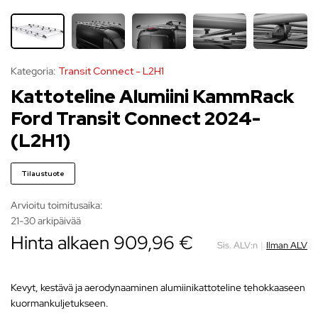
Kategoria:
Transit Connect - L2H1
Kattoteline Alumiini KammRack
Ford Transit Connect 2024-
(L2H1)
Tilaustuote
Arvioitu toimitusaika:
21-30 arkipäivää
Hinta alkaen
909,96
€
Sis. ALV:n
|
Ilman ALV
Kevyt, kestävä ja aerodynaaminen alumiinikattoteline tehokkaaseen
kuormankuljetukseen.