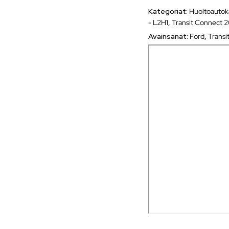
Kategoriat:
Huoltoautok
- L2H1
,
Transit Connect 
Avainsanat:
Ford
,
Transi