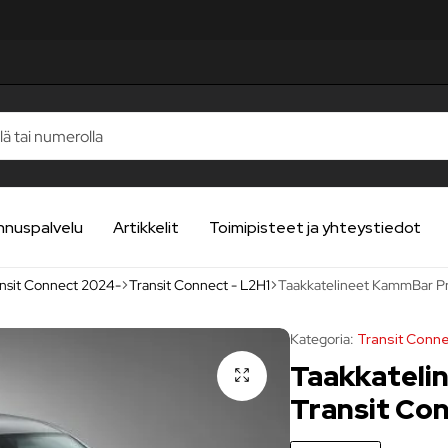
LUA
LUA
LUA
LUA
LUA
nnuspalvelu
Artikkelit
Toimipisteet ja yhteystiedot
nsit Connect 2024-
Transit Connect - L2H1
Taakkatelineet KammBar Pr
Kategoria:
Transit Conne
Taakkateli
Transit Co