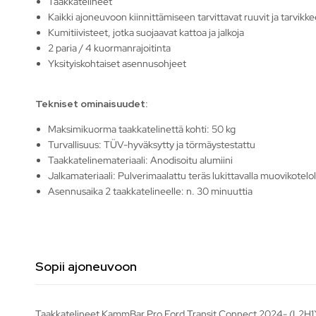
Taakkatelineet
Kaikki ajoneuvoon kiinnittämiseen tarvittavat ruuvit ja tarvikke
Kumitiivisteet, jotka suojaavat kattoa ja jalkoja
2 paria / 4 kuormanrajoitinta
Yksityiskohtaiset asennusohjeet
Tekniset ominaisuudet:
Maksimikuorma taakkatelinettä kohti: 50 kg
Turvallisuus: TÜV-hyväksytty ja törmäystestattu
Taakkatelinemateriaali: Anodisoitu alumiini
Jalkamateriaali: Pulverimaalattu teräs lukittavalla muovikotelol
Asennusaika 2 taakkatelineelle: n. 30 minuuttia
Sopii ajoneuvoon
Taakkatelineet KammBar Pro Ford Transit Connect 2024- (L2H1) s