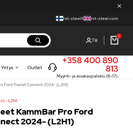
rst-steel.fi
rst-steel.com
0
Tili
+358 400 890
813
Yritys
Outlet
Myynti- ja asiakaspalvelu (8-17)
o Ford Transit Connect 2024- (L2H1)
ct - L2H1
neet KammBar Pro Ford
nnect 2024- (L2H1)