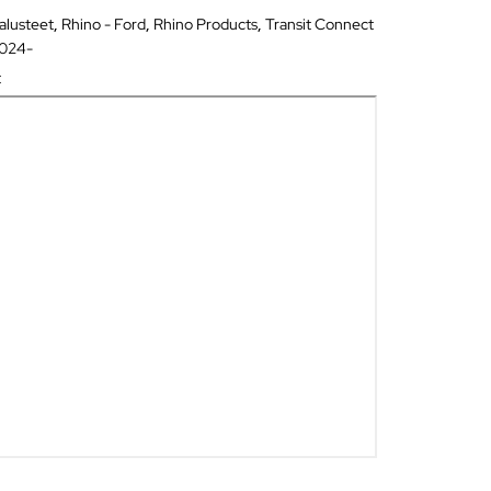
alusteet
,
Rhino - Ford
,
Rhino Products
,
Transit Connect
2024-
t