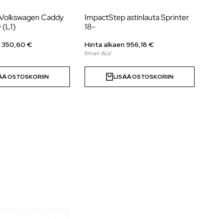
a Volkswagen Caddy
ImpactStep astinlauta Sprinter
Va
 (L1)
18-
Tr
B/
n
350,60
€
Hinta alkaen
956,18
€
Hi
ÄÄ OSTOSKORIIN
LISÄÄ OSTOSKORIIN