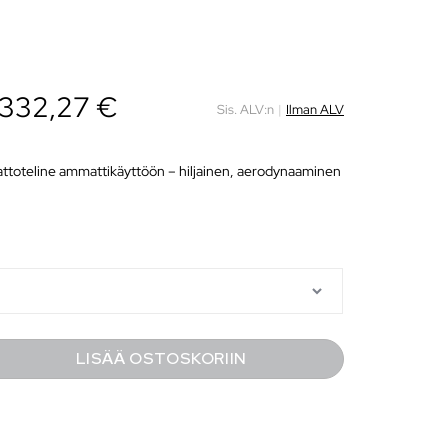
332,27
€
Sis. ALV:n
|
Ilman ALV
kattoteline ammattikäyttöön – hiljainen, aerodynaaminen
LISÄÄ OSTOSKORIIN