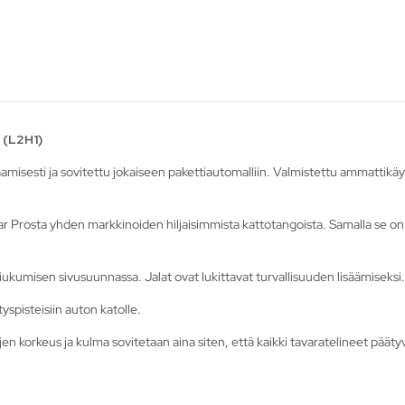
 (L2H1)
sesti ja sovitettu jokaiseen pakettiautomalliin. Valmistettu ammattikäyttöö
r Prosta yhden markkinoiden hiljaisimmista kattotangoista. Samalla se o
ukumisen sivusuunnassa. Jalat ovat lukittavat turvallisuuden lisäämiseksi.
pisteisiin auton katolle.
korkeus ja kulma sovitetaan aina siten, että kaikki tavaratelineet päätyvät