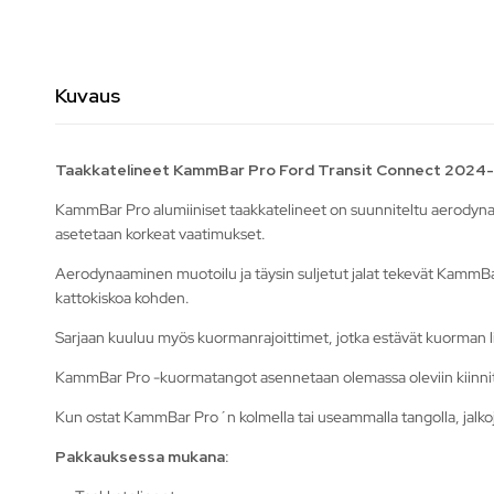
Kuvaus
Taakkatelineet KammBar Pro Ford Transit Connect 2024-
KammBar Pro alumiiniset taakkatelineet on suunniteltu aerodynaami
asetetaan korkeat vaatimukset.
Aerodynaaminen muotoilu ja täysin suljetut jalat tekevät KammBa
kattokiskoa kohden.
Sarjaan kuuluu myös kuormanrajoittimet, jotka estävät kuorman li
KammBar Pro -kuormatangot asennetaan olemassa oleviin kiinnitys
Kun ostat KammBar Pro´n kolmella tai useammalla tangolla, jalkojen 
Pakkauksessa mukana: