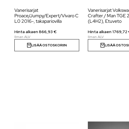
Vanerisarjat
Vanerisarjat Volksw
Proace/Jumpy/Expert/Vivaro C
Crafter / Man TGE 
L0 2016-, takapariovilla
(L4H2), Etuveto
Hinta alkaen
866,93
€
Hinta alkaen
1769,72
LISÄÄ OSTOSKORIIN
LISÄÄ OSTOS