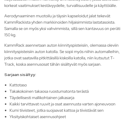
korkeat vaatimukset kestävyydelle, turvallisuudelle ja käyttöiälle.
Aerodynaaminen muotoilu ja täysin kapseloidut jalat tekevät
KammRackista yhden markkinoiden hiljaisimmista lastatasoista.
Samalla se on myös yksi vahvimmista, sillä sen kantavuus on peräti
150 kg.
KammRack asennetaan auton kiinnityspisteisiin, olemassa oleviin
kiinnityspisteisiin auton katolla. Se sopii myös niihin automalleihin,
jotka ovat saatavilla pitkittäisillä kiskoilla katolla, niin kutsutut T-
Track, koska asennusosat tähän sisältyvät myös sarjaan.
Sarjaan sisältyy:
Kattotaso
Takakokoinen takaosa ruostumatonta terästä
Täydellisesti mallikohtainen jalkasarja
Kaikki tarvittavat ruuvit ja osat asennusta varten ajoneuvoon
Kumi tiivisteet, jotka suojaavat kattoa ja tiivistävät sen
Yksityiskohtaiset asennusohjeet