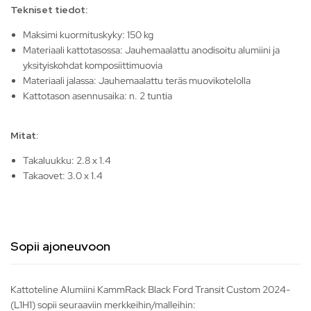
Tekniset tiedot:
Maksimi kuormituskyky: 150 kg
Materiaali kattotasossa: Jauhemaalattu anodisoitu alumiini ja
yksityiskohdat komposiittimuovia
Materiaali jalassa: Jauhemaalattu teräs muovikotelolla
Kattotason asennusaika: n. 2 tuntia
Mitat:
Takaluukku: 2.8 x 1.4
Takaovet: 3.0 x 1.4
Sopii ajoneuvoon
Kattoteline Alumiini KammRack Black Ford Transit Custom 2024-
(L1H1) sopii seuraaviin merkkeihin/malleihin: