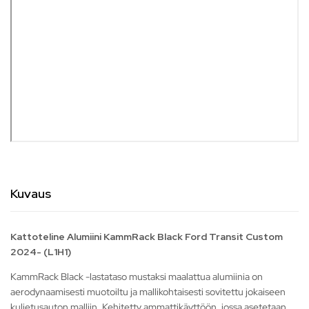
Kuvaus
Kattoteline Alumiini KammRack Black Ford Transit Custom
2024- (L1H1)
KammRack Black -lastataso mustaksi maalattua alumiinia on
aerodynaamisesti muotoiltu ja mallikohtaisesti sovitettu jokaiseen
kuljetusauton malliin. Kehitetty ammattikäyttöön, jossa asetetaan