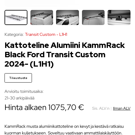
Kategoria:
Transit Custom - L1H1
Kattoteline Alumiini KammRack
Black Ford Transit Custom
2024- (L1H1)
Tilaustuote
Arvioitu toimitusaika:
21-30 arkipäivää
Hinta alkaen
1075,70
€
Sis. ALV:n
|
Ilman ALV
KammRack musta alumiinikattoteline on kevyt ja kestävä ratkaisu
kuorman kuljetukseen. Soveltuu vaativaan ammattilaiskäyttöön.