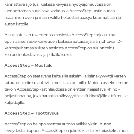
kannattava sijoitus. Kaikissa kevyissä hyötyajoneuvoissa on
luonnottoman suuri askelkorkeus ja AccessStep -astinlaudan
lisääminen oven ja maan välille helpottaa pääsyä kuormatilaan ja
auton katolle.
Ainutlaatuisen rakenteensa ansiosta AccessStep tarjoaa aina
optimaalisen askelkorkeuden kaikissa autoissa ja alan johtavan 2-
kerrosjauhemaalauksen ansiosta AccessStep on suunniteltu
korroosionkestäväksi ja pitkäikäiseksi.
AccessStep – Muotoilu
AccessStep on saatavana keltaisilla askelmilla lisänäkyvyyttä varten
tai auton koriin sulautuvilla mustilla askelmilla. Muiden askelmiemme
tavoin AccessStep -astinlaudoissa on erittäin heijastava Rhino -
heijastinnauha, joka parantaa näkyvyyttä sekä käyttäjälle että muille
kuljettajille.
AccessStep – Tuottavuus
AccessStep on helppo asentaa autoon vaikka yksin. Auton
leveydestä riippuen AccessStep on joko kaksi- tai kolmiaskelmainen.