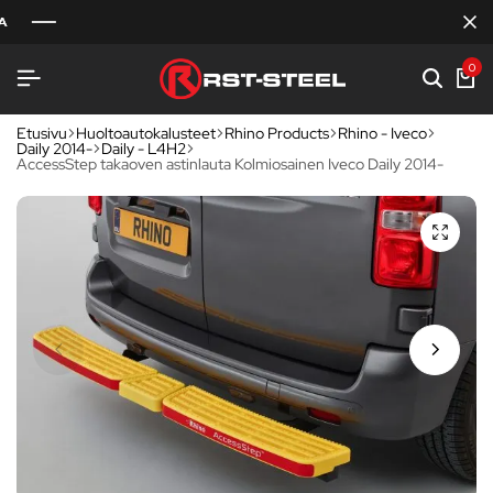
0
Etusivu
Huoltoautokalusteet
Rhino Products
Rhino - Iveco
Daily 2014-
Daily - L4H2
AccessStep takaoven astinlauta Kolmiosainen Iveco Daily 2014-