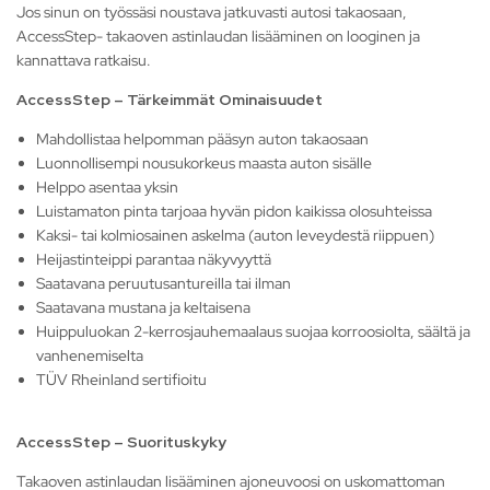
Jos sinun on työssäsi noustava jatkuvasti autosi takaosaan,
AccessStep- takaoven astinlaudan lisääminen on looginen ja
kannattava ratkaisu.
AccessStep – Tärkeimmät Ominaisuudet
Mahdollistaa helpomman pääsyn auton takaosaan
Luonnollisempi nousukorkeus maasta auton sisälle
Helppo asentaa yksin
Luistamaton pinta tarjoaa hyvän pidon kaikissa olosuhteissa
Kaksi- tai kolmiosainen askelma (auton leveydestä riippuen)
Heijastinteippi parantaa näkyvyyttä
Saatavana peruutusantureilla tai ilman
Saatavana mustana ja keltaisena
Huippuluokan 2-kerrosjauhemaalaus suojaa korroosiolta, säältä ja
vanhenemiselta
TÜV Rheinland sertifioitu
AccessStep – Suorituskyky
Takaoven astinlaudan lisääminen ajoneuvoosi on uskomattoman