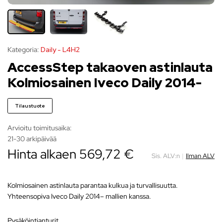
Kategoria:
Daily - L4H2
AccessStep takaoven astinlauta
Kolmiosainen Iveco Daily 2014-
Tilaustuote
Arvioitu toimitusaika:
21-30 arkipäivää
Hinta alkaen
569,72
€
Sis. ALV:n
|
Ilman ALV
Kolmiosainen astinlauta parantaa kulkua ja turvallisuutta.
Yhteensopiva Iveco Daily 2014– mallien kanssa.
pysäköintianturit