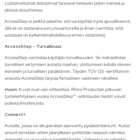
Luistamattomat astinpinnat tarjoavat loistavan pidon märissä ja
jäisissä olosuhteissa.
AccessStep ei pelkkä askelma: sitä voi käyttää myös apuvälineenä,
sillä se on saatavana peruutusantureilla ja ilman (varmista, että
autossasi on kytkentämahdollisuus ennen ostamista).
AccessStep – Turvallisuus
AccessStep varmistaa käyttäjän turvallisuuden. Se mahdollistaa
turvallisen siirtymisen autosta maahan, ulottumisen katolla olevien
esineisiin ja turvallisen pysäköinnin. Täyden TÜV GS -sertifioinnin
ansiosta AccessStep tarjoaa fantastisen vastineen rahoillesi.
Huom:
Kuvat ovat vain viitteellisiä. Rhino Productsin jatkuvan
tuotekehityksen vuoksi AccessStep™ -astinlaudan tiedot voivat
poiketa ilmoitetuista.
Connect+
Autoille, joissa on alkuperäiset asennettu pysäköintianturit. Auton
anturit siirretään sitten jalanjälkeen ja liitetään helposti valmiiksi
asennettuun plug-play-kaapeliliitäntään. Vaiheessa on valmiiksi