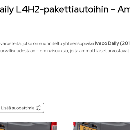
Daily L4H2-pakettiautoihin – A
ävarusteita, jotka on suunniteltu yhteensopiviksi
Iveco Daily (20
vallisuudestaan – ominaisuuksia, joita ammattilaiset arvostavat e
Lisää suodattimia