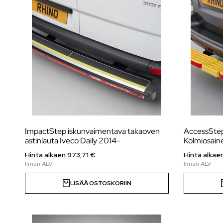
ImpactStep iskunvaimentava takaoven
AccessStep
astinlauta Iveco Daily 2014-
Kolmiosaine
Hinta alkaen
973,71
€
Hinta alkae
LISÄÄ OSTOSKORIIN