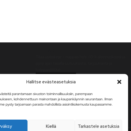
Uutiskirje
Tilaa uutiskirje – nappaa heti -10 % alennuskoodi ja
pysy ajan tasalla uutuuksista, tarjouksista ja
kampanjoista!
Tilaa uutiskirje
Hallitse evästeasetuksia
steitä parantamaan sivuston toiminnallisuuksiin, parempaan
mukseen, kohdennettuun mainontaan ja kaupankäynnin seurantaan. Ilman
me pysty tarjoamaan parasta mahdollista asiointikokemusta kaupassamme.
yväksy
Kiellä
Tarkastele asetuksia