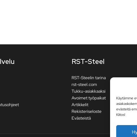
lvelu
RST-Steel
RST-Steelin tarina
rst-steel.com
Tukku-asiakkaaksi
Avoimet työpaikat
Käytämme evä
asiakaskoke
utusohjeet
Artikkelit
evästeitä em
Rekisteriseloste
Kiitos!
Evästeistä
H