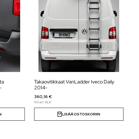
ta
Takaovitikkaat VanLadder Iveco Daily
-
2014-
360,16 €
N
LISÄÄ OSTOSKORIIN