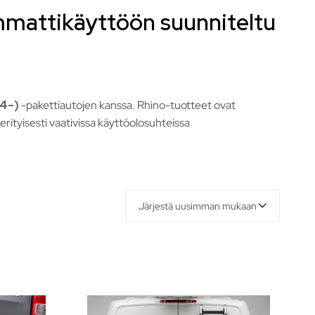
mmattikäyttöön suunniteltu
14–)
-pakettiautojen kanssa. Rhino-tuotteet ovat
rityisesti vaativissa käyttöolosuhteissa
Järjestä uusimman mukaan