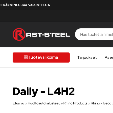
SENLUJAA VARUSTELUA
SENLUJAA VARUSTELUA
SENLUJAA VARUSTELUA
SENLUJAA VARUSTELUA
SENLUJAA VARUSTELUA
RST-
Kotimaista
Steel
laatua,
laatutietoiselle
Tuotevalikoima
Tarjoukset
Ase
autoilijalle
Daily - L4H2
Etusivu
»
Huoltoautokalusteet
»
Rhino Products
»
Rhino - Iveco