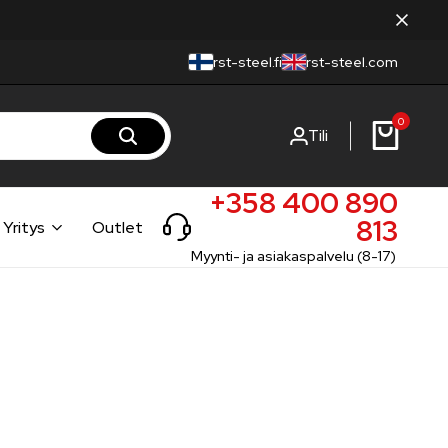
rst-steel.fi
rst-steel.com
0
Tili
+358 400 890
813
Yritys
Outlet
Myynti- ja asiakaspalvelu (8-17)