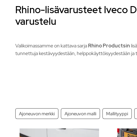
Rhino-lisävarusteet Iveco 
varustelu
Valikoimassamme on kattava sarja
Rhino Productsin
lis
tunnettuja kestävyydestään, helppokäyttöisyydestään ja tur
Ajoneuvon merkki
Ajoneuvon malli
Mallityyppi