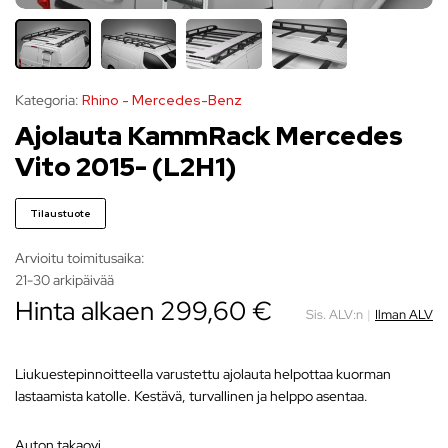
Kategoria:
Rhino - Mercedes-Benz
Ajolauta KammRack Mercedes
Vito 2015- (L2H1)
Tilaustuote
Arvioitu toimitusaika:
21-30 arkipäivää
Hinta alkaen
299,60
€
Sis. ALV:n
|
Ilman ALV
Liukuestepinnoitteella varustettu ajolauta helpottaa kuorman
lastaamista katolle. Kestävä, turvallinen ja helppo asentaa.
auton takaovi