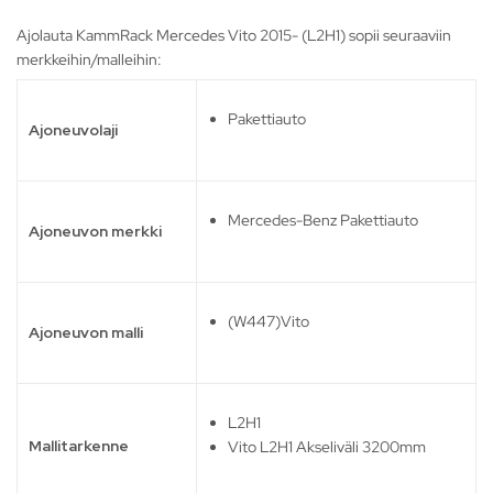
Ajolauta KammRack Mercedes Vito 2015- (L2H1) sopii seuraaviin
merkkeihin/malleihin:
Pakettiauto
Ajoneuvolaji
Mercedes-Benz Pakettiauto
Ajoneuvon merkki
(W447)Vito
Ajoneuvon malli
L2H1
Mallitarkenne
Vito L2H1 Akseliväli 3200mm