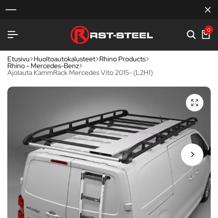
0
Etusivu
Huoltoautokalusteet
Rhino Products
Rhino - Mercedes-Benz
Ajolauta KammRack Mercedes Vito 2015- (L2H1)