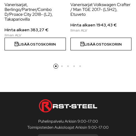
Vanerisarjat,
Vanerisarjat Volkswagen Crafter
Berlingo/Partner/Combo
/ Man TGE 2017- (L5H2),
D/Proace City 2018- (L2),
Etuveto
Takapariovilla
Hinta alkaen
1943,43
€
Hinta alkaen
383,27
€
LISÄÄ OSTOSKORIIN
LISÄÄ OSTOSKORIIN
Puhelinpalvelu Arkisin 9:00-17:00
Toimipisteiden Aukioloajat Arkisin 9:00-17:00