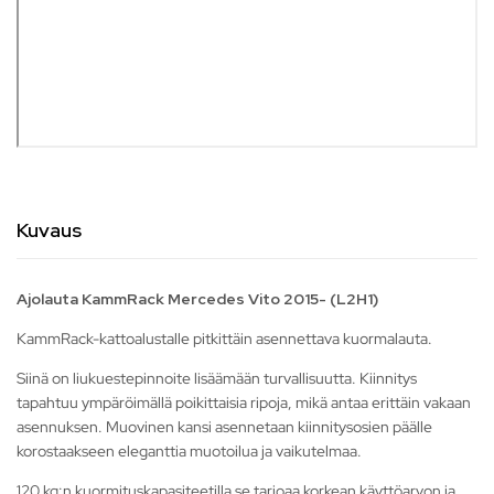
Kuvaus
Ajolauta KammRack Mercedes Vito 2015- (L2H1)
KammRack-kattoalustalle pitkittäin asennettava kuormalauta.
Siinä on liukuestepinnoite lisäämään turvallisuutta. Kiinnitys
tapahtuu ympäröimällä poikittaisia ripoja, mikä antaa erittäin vakaan
asennuksen. Muovinen kansi asennetaan kiinnitysosien päälle
korostaakseen eleganttia muotoilua ja vaikutelmaa.
120 kg:n kuormituskapasiteetilla se tarjoaa korkean käyttöarvon ja