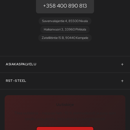
+358 400 890 813
Savenvalajantie 4, 85500 Nivala
Haikanvuori 3, 33960 Pirkkala
Zatelliitintie 15 B, 90440 Kempele
ASIAKASPALVELU
Asiakaspalvelu
RST-STEEL
Pyydä tarjous
RST-Steelin tarina
Uutiskirje
Rahoitus
rst-steel.com
Tilaa uutiskirje – nappaa heti -10 % alennuskoodi ja pysy ajan
tasalla uutuuksista, tarjouksista ja kampanjoista!
Toimitusehdot
Tukku-asiakkaaksi