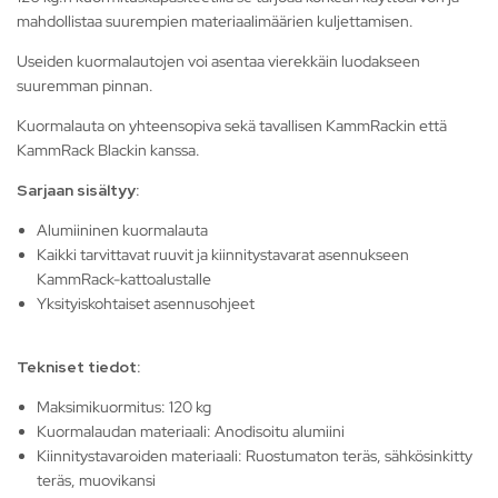
mahdollistaa suurempien materiaalimäärien kuljettamisen.
Useiden kuormalautojen voi asentaa vierekkäin luodakseen
suuremman pinnan.
Kuormalauta on yhteensopiva sekä tavallisen KammRackin että
KammRack Blackin kanssa.
Sarjaan sisältyy:
Alumiininen kuormalauta
Kaikki tarvittavat ruuvit ja kiinnitystavarat asennukseen
KammRack-kattoalustalle
Yksityiskohtaiset asennusohjeet
Tekniset tiedot:
Maksimikuormitus: 120 kg
Kuormalaudan materiaali: Anodisoitu alumiini
Kiinnitystavaroiden materiaali: Ruostumaton teräs, sähkösinkitty
teräs, muovikansi