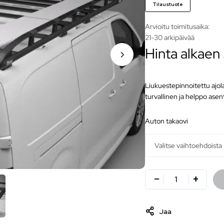
Tilaustuote
Arvioitu toimitusaika:
21-30 arkipäivää
Hinta alkaen
Liukuestepinnoitettu ajol
turvallinen ja helppo as
auton takaovi
Jaa