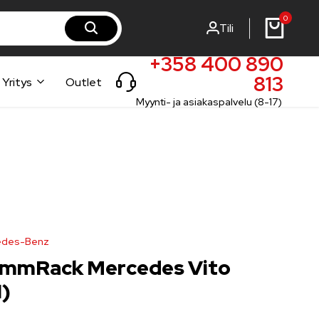
0
Tili
rst-steel.fi
rst-steel.com
+358 400 890
813
Yritys
Outlet
Myynti- ja asiakaspalvelu (8-17)
cedes-Benz
ammRack Mercedes Vito
1)