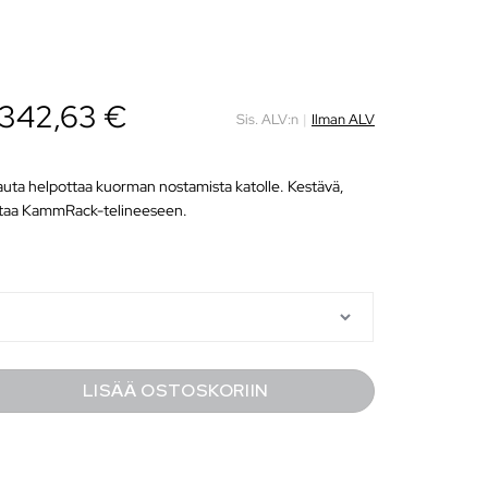
 342,63 €
Sis. ALV:n
|
Ilman ALV
auta helpottaa kuorman nostamista katolle. Kestävä,
entaa KammRack-telineeseen.
LISÄÄ OSTOSKORIIN