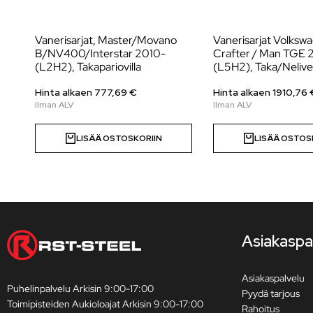
Vanerisarjat, Master/Movano
Vanerisarjat Volksw
B/NV400/Interstar 2010-
Crafter / Man TGE 
(L2H2), Takapariovilla
(L5H2), Taka/Nelive
Hinta alkaen
777,69
€
Hinta alkaen
1910,76
LISÄÄ OSTOSKORIIN
LISÄÄ OSTOS
Asiakaspa
Asiakaspalvelu
Puhelinpalvelu Arkisin 9:00-17:00
Pyydä tarjous
Toimipisteiden Aukioloajat Arkisin 9:00-17:00
Rahoitus