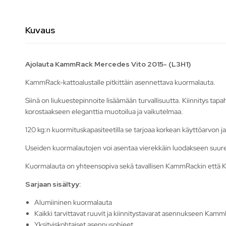
Kuvaus
Ajolauta KammRack Mercedes Vito 2015- (L3H1)
KammRack-kattoalustalle pitkittäin asennettava kuormalauta.
Siinä on liukuestepinnoite lisäämään turvallisuutta. Kiinnitys ta
korostaakseen eleganttia muotoilua ja vaikutelmaa.
120 kg:n kuormituskapasiteetilla se tarjoaa korkean käyttöarvon 
Useiden kuormalautojen voi asentaa vierekkäin luodakseen suu
Kuormalauta on yhteensopiva sekä tavallisen KammRackin että 
Sarjaan sisältyy:
Alumiininen kuormalauta
Kaikki tarvittavat ruuvit ja kiinnitystavarat asennukseen Kamm
Yksityiskohtaiset asennusohjeet