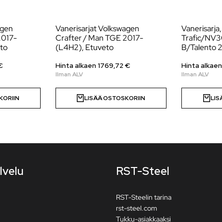
agen
Vanerisarjat Volkswagen
Vanerisarja,
2017-
Crafter / Man TGE 2017-
Trafic/NV3
to
(L4H2), Etuveto
B/Talento 
€
Hinta alkaen
1769,72
€
Hinta alkae
KORIIN
LISÄÄ OSTOSKORIIN
LIS
lvelu
RST-Steel
RST-Steelin tarina
rst-steel.com
Tukku-asiakkaaksi