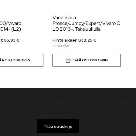
Vanerisarja
Va
00/Vivaro
Proace/Jumpy/Expert/Vivaro C
Be
2014- (L2)
L0 2016-, Takaluukulla
D/
Tak
n
866,93
€
Hinta alkaen
838,25
€
Hi
ÄÄ OSTOSKORIIN
LISÄÄ OSTOSKORIIN
Uutiskirje
Tilaa uutiskirje – nappaa heti -10 % alennuskoodi ja
pysy ajan tasalla uutuuksista, tarjouksista ja
kampanjoista!
Tilaa uutiskirje