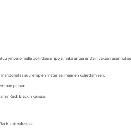
pahtuu ympäröimällä poikittaisia ripoja, mikä antaa erittäin vakaan asennuk
ja mahdollistaa suurempien materiaalimäärien kuljettamisen.
remman pinnan.
KammRack Blackin kanssa.
Rack-kattoalustalle