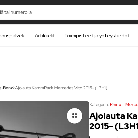
nnuspalvelu
Artikkelit
Toimipisteet ja yhteystiedot
s-Benz
Ajolauta KammRack Mercedes Vito 2015- (L3H1)
Kategoria:
Rhino - Mer
Ajolauta K
2015- (L3H