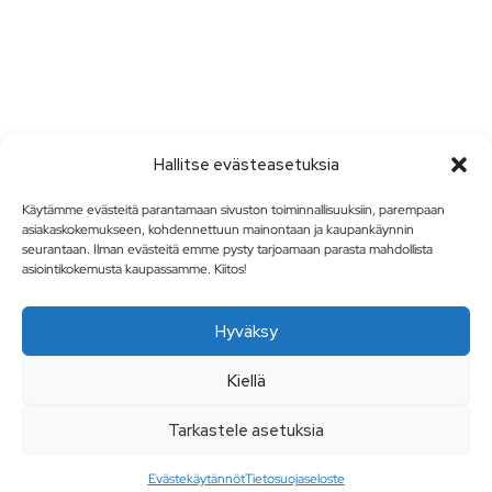
Hallitse evästeasetuksia
Käytämme evästeitä parantamaan sivuston toiminnallisuuksiin, parempaan
asiakaskokemukseen, kohdennettuun mainontaan ja kaupankäynnin
seurantaan. Ilman evästeitä emme pysty tarjoamaan parasta mahdollista
asiointikokemusta kaupassamme. Kiitos!
Hyväksy
Kiellä
Tarkastele asetuksia
Evästekäytännöt
Tietosuojaseloste