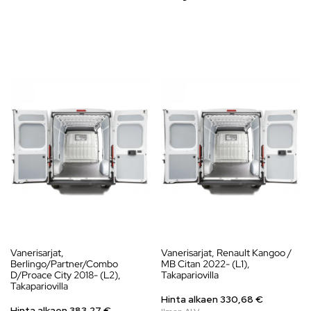
Vanerisarjat,
Vanerisarjat, Renault Kangoo /
Berlingo/Partner/Combo
MB Citan 2022- (L1),
D/Proace City 2018- (L2),
Takapariovilla
Takapariovilla
Hinta alkaen
330,68
€
Hinta alkaen
383,27
€