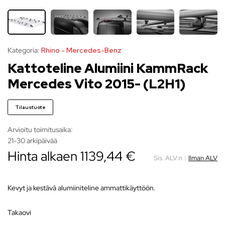
Kategoria:
Rhino - Mercedes-Benz
Kattoteline Alumiini KammRack
Mercedes Vito 2015- (L2H1)
Tilaustuote
Arvioitu toimitusaika:
21-30 arkipäivää
Hinta alkaen
1139,44
€
Sis. ALV:n
|
Ilman ALV
Kevyt ja kestävä alumiiniteline ammattikäyttöön.
takaovi