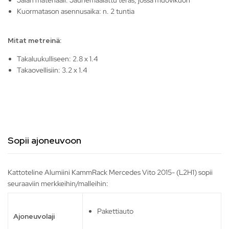
Jalan materiaali: Jauhemaalattu teräs, jossa muovikuori
Kuormatason asennusaika: n. 2 tuntia
Mitat metreinä:
Takaluukulliseen: 2.8 x 1.4
Takaovellisiin: 3.2 x 1.4
Sopii ajoneuvoon
Kattoteline Alumiini KammRack Mercedes Vito 2015- (L2H1) sopii
seuraaviin merkkeihin/malleihin:
Pakettiauto
Ajoneuvolaji