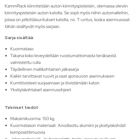
KammRack kiinnitetään auton kiinnityspisteisiin, olemassa oleviin
kiinnityspisteisiin auton katolla. Se sopii myös niihin automalleihin,
joissa on pitkittäisuritukset katolla, ns. T-uritus, koska asennusosat
tähän sisältyvät myös sarjaan.
Sarja sisältää:
Kuormataso
Takana koko leveydeltään ruostumattomasta teräksestä
valmistettu rulla
Täydellinen mallikohtainen jalkasarja
Kaikki tarvittavat ruuvit ja osat ajoneuvon asennukseen
Kumitiivisteet suojaamaan ja tiivistämään katon
Yksityiskohtaiset asennusohjeet
Tekniset tiedot:
Maksimikuorma: 150 kg
Kuormatason materiaali: Anodisoitu alumiini ja yksityiskohdat
komposiittimuovia