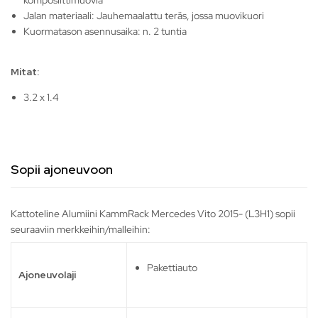
komposiittimuovia
Jalan materiaali: Jauhemaalattu teräs, jossa muovikuori
Kuormatason asennusaika: n. 2 tuntia
Mitat:
3.2 x 1.4
Sopii ajoneuvoon
Kattoteline Alumiini KammRack Mercedes Vito 2015- (L3H1) sopii
seuraaviin merkkeihin/malleihin:
Pakettiauto
Ajoneuvolaji