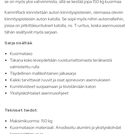
se on myös yksi vahvimmista, sillä se kestää jopa 150 kg kuormaa.
KammRack kiinnitetään auton kiinnityspisteisiin, olemassa oleviin
kiinnityspisteisiin auton katolla. Se sopii myös niihin automalleihin,
joissa on pitkittäisuritukset katolla, ns. T-uritus, koska asennusosat
tähän sisältyvät myös sarjaan.
Sarja sisältää:
Kuormataso
Takana koko leveydeltään ruostumattomasta teräksestä
valmistettu rulla
Täydellinen mallikohtainen jalkasarja
Kaikki tarvittavat ruuvit ja osat ajoneuvon asennukseen
Kumitiivisteet suojaamaan ja tiivistämään katon
Yksityiskohtaiset asennusohjeet
Tekniset tiedot:
Maksimikuorma: 150 kg
Kuormatason materiaali: Anodisoitu alumiini ja yksityiskohdat