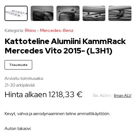
Kategoria:
Rhino - Mercedes-Benz
Kattoteline Alumiini KammRack
Mercedes Vito 2015- (L3H1)
Tilaustuote
Arvioitu toimitusaika:
21-30 arkipäivää
Hinta alkaen 1218,33 €
Sis. ALV:n
|
Ilman ALV
Kevyt, vahva ja aerodynaaminen teline ammattikäyttöön.
auton takaovi