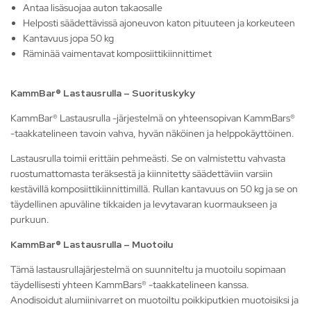
Antaa lisäsuojaa auton takaosalle
Helposti säädettävissä ajoneuvon katon pituuteen ja korkeuteen
Kantavuus jopa 50 kg
Räminää vaimentavat komposiittikiinnittimet
KammBar® Lastausrulla – Suorituskyky
KammBar® Lastausrulla -järjestelmä on yhteensopivan KammBars®
-taakkatelineen tavoin vahva, hyvän näköinen ja helppokäyttöinen.
Lastausrulla toimii erittäin pehmeästi. Se on valmistettu vahvasta
ruostumattomasta teräksestä ja kiinnitetty säädettäviin varsiin
kestävillä komposiittikiinnittimillä. Rullan kantavuus on 50 kg ja se on
täydellinen apuväline tikkaiden ja levytavaran kuormaukseen ja
purkuun.
KammBar® Lastausrulla – Muotoilu
Tämä lastausrullajärjestelmä on suunniteltu ja muotoilu sopimaan
täydellisesti yhteen KammBars® -taakkatelineen kanssa.
Anodisoidut alumiinivarret on muotoiltu poikkiputkien muotoisiksi ja