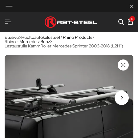
0
Etusivu
Huoltoautokalusteet
Rhino Products
Rhino - Mercedes-Benz
Lastausrulla KammRoller Mercedes Sprinter 2006-2018 (L2H1)