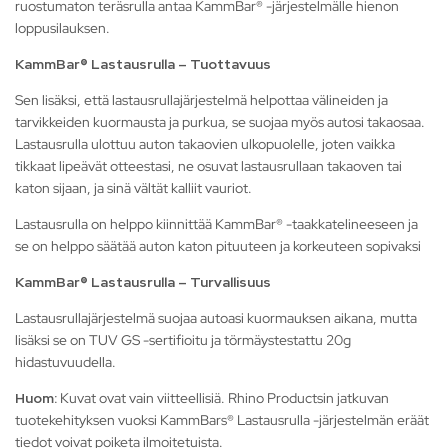
ruostumaton teräsrulla antaa KammBar® -järjestelmälle hienon
loppusilauksen.
KammBar® Lastausrulla – Tuottavuus
Sen lisäksi, että lastausrullajärjestelmä helpottaa välineiden ja
tarvikkeiden kuormausta ja purkua, se suojaa myös autosi takaosaa.
Lastausrulla ulottuu auton takaovien ulkopuolelle, joten vaikka
tikkaat lipeävät otteestasi, ne osuvat lastausrullaan takaoven tai
katon sijaan, ja sinä vältät kalliit vauriot.
Lastausrulla on helppo kiinnittää KammBar® -taakkatelineeseen ja
se on helppo säätää auton katon pituuteen ja korkeuteen sopivaksi
KammBar® Lastausrulla – Turvallisuus
Lastausrullajärjestelmä suojaa autoasi kuormauksen aikana, mutta
lisäksi se on TUV GS -sertifioitu ja törmäystestattu 20g
hidastuvuudella.
Huom:
Kuvat ovat vain viitteellisiä. Rhino Productsin jatkuvan
tuotekehityksen vuoksi KammBars® Lastausrulla -järjestelmän eräät
tiedot voivat poiketa ilmoitetuista.