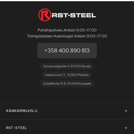
Puhelinpalvelu Arkisin 9:00-17:00
Toimipisteiden Aukioloajat Arkisin 9:00-17:00
+358 400 890 813
Savenvalajantie 4, 85500 Nivala
Haikanvuori 3, 33960 Pirkkala
Zatelliitintie 15 B, 90440 Kempele
ASIAKASPALVELU
Asiakaspalvelu
RST-STEEL