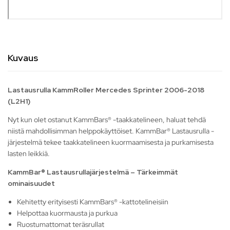
Kuvaus
Lastausrulla KammRoller Mercedes Sprinter 2006-2018
(L2H1)
Nyt kun olet ostanut KammBars® -taakkatelineen, haluat tehdä
niistä mahdollisimman helppokäyttöiset. KammBar® Lastausrulla -
järjestelmä tekee taakkatelineen kuormaamisesta ja purkamisesta
lasten leikkiä.
KammBar® Lastausrullajärjestelmä – Tärkeimmät
ominaisuudet
Kehitetty erityisesti KammBars® -kattotelineisiin
Helpottaa kuormausta ja purkua
Ruostumattomat teräsrullat