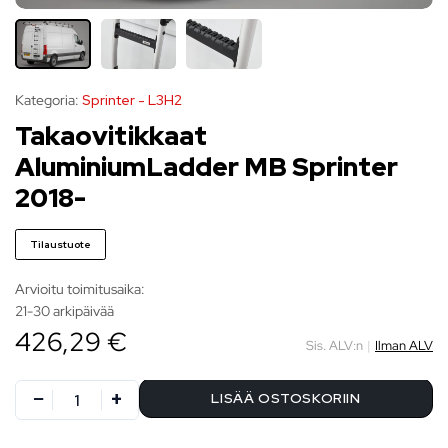
Kategoria:
Sprinter - L3H2
Takaovitikkaat
AluminiumLadder MB Sprinter
2018-
Tilaustuote
Arvioitu toimitusaika:
21-30 arkipäivää
426,29 €
Sis. ALV:n
|
Ilman ALV
LISÄÄ OSTOSKORIIN