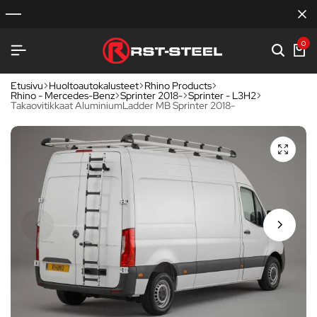
0
Etusivu
Huoltoautokalusteet
Rhino Products
Rhino - Mercedes-Benz
Sprinter 2018-
Sprinter - L3H2
Takaovitikkaat AluminiumLadder MB Sprinter 2018-