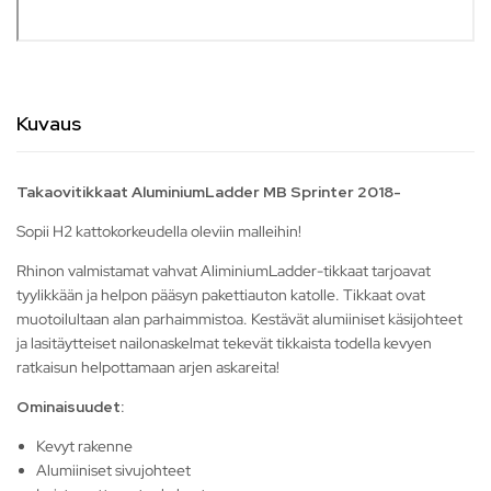
Kuvaus
Takaovitikkaat AluminiumLadder MB Sprinter 2018-
Sopii H2 kattokorkeudella oleviin malleihin!
Rhinon valmistamat vahvat AliminiumLadder-tikkaat tarjoavat
tyylikkään ja helpon pääsyn pakettiauton katolle. Tikkaat ovat
muotoilultaan alan parhaimmistoa. Kestävät alumiiniset käsijohteet
ja lasitäytteiset nailonaskelmat tekevät tikkaista todella kevyen
ratkaisun helpottamaan arjen askareita!
Ominaisuudet:
Kevyt rakenne
Alumiiniset sivujohteet