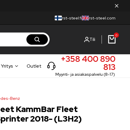
rst-steel.fi
rst-steel.com
0
Tili
+358 400 890
813
Yritys
Outlet
Myynti- ja asiakaspalvelu (8-17)
cedes-Benz
neet KammBar Fleet
printer 2018- (L3H2)