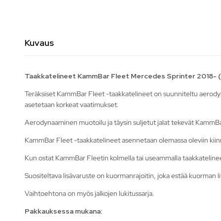
Kuvaus
Taakkatelineet KammBar Fleet Mercedes Sprinter 2018- 
Teräksiset KammBar Fleet -taakkatelineet on suunniteltu aerodynaa
asetetaan korkeat vaatimukset.
Aerodynaaminen muotoilu ja täysin suljetut jalat tekevät KammBar
KammBar Fleet -taakkatelineet asennetaan olemassa oleviin kiinni
Kun ostat KammBar Fleetin kolmella tai useammalla taakkatelineellä,
Suositeltava lisävaruste on kuormanrajoitin, joka estää kuorman 
Vaihtoehtona on myös jalkojen lukitussarja.
Pakkauksessa mukana: