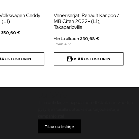
a Volkswagen Caddy
Vanerisarjat, Renault Kangoo /
Va
 (L1)
MB Citan 2022- (L1),
Cr
Takapariovilla
(L
n
350,60
€
Hinta alkaen
330,68
€
Hi
ÄÄ OSTOSKORIIN
LISÄÄ OSTOSKORIIN
Uutiskirje
Tilaa uutiskirje – nappaa heti -10 % alennuskoodi ja
pysy ajan tasalla uutuuksista, tarjouksista ja
kampanjoista!
Tilaa uutiskirje