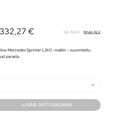
332,27
€
Sis. ALV:n
|
Ilman ALV
ine Mercedes Sprinter L3H2 -malliin – suunniteltu
ivat parasta.
LISÄÄ OSTOSKORIIN