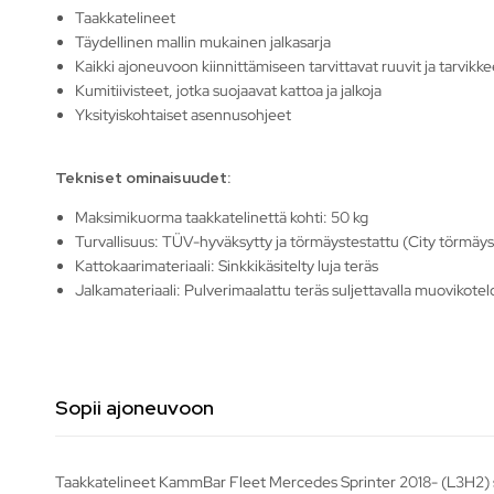
Taakkatelineet
Täydellinen mallin mukainen jalkasarja
Kaikki ajoneuvoon kiinnittämiseen tarvittavat ruuvit ja tarvikke
Kumitiivisteet, jotka suojaavat kattoa ja jalkoja
Yksityiskohtaiset asennusohjeet
Tekniset ominaisuudet:
Maksimikuorma taakkatelinettä kohti: 50 kg
Turvallisuus: TÜV-hyväksytty ja törmäystestattu (City törmäys
Kattokaarimateriaali: Sinkkikäsitelty luja teräs
Jalkamateriaali: Pulverimaalattu teräs suljettavalla muovikotelo
Sopii ajoneuvoon
Taakkatelineet KammBar Fleet Mercedes Sprinter 2018- (L3H2) so