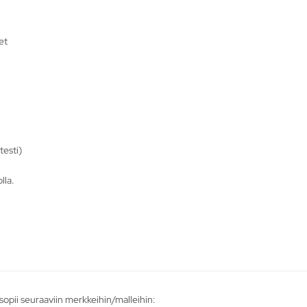
et
testi)
lla.
pii seuraaviin merkkeihin/malleihin: