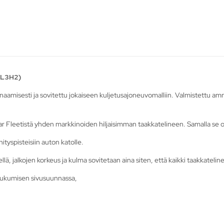
(L3H2)
misesti ja sovitettu jokaiseen kuljetusajoneuvomalliin. Valmistettu ammatt
 Fleetistä yhden markkinoiden hiljaisimman taakkatelineen. Samalla se on
tyspisteisiin auton katolle.
 jalkojen korkeus ja kulma sovitetaan aina siten, että kaikki taakkatelineet
liukumisen sivusuunnassa,