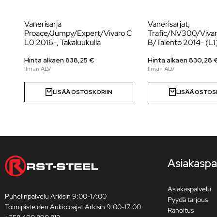
Vanerisarja
Vanerisarjat,
Proace/Jumpy/Expert/Vivaro C
Trafic/NV300/Viva
L0 2016-, Takaluukulla
B/Talento 2014- (L1
Hinta alkaen
838,25
€
Hinta alkaen
830,28
LISÄÄ OSTOSKORIIN
LISÄÄ OSTOS
Asiakaspa
Asiakaspalvelu
Puhelinpalvelu Arkisin 9:00-17:00
Pyydä tarjous
Toimipisteiden Aukioloajat Arkisin 9:00-17:00
Rahoitus