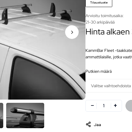
Tilaustuote
Arvioitu toimitusaika:
21-30 arkipäivää
Hinta alkaen
KammBar Fleet -taakkatel
ammattilaisille, jotka vaat
putkien määrä
Jaa