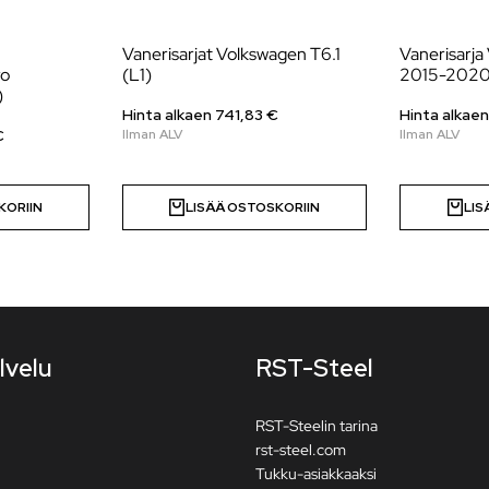
Vanerisarjat Volkswagen T6.1
Vanerisarj
ro
(L1)
2015-2020
)
Hinta alkaen
741,83
€
Hinta alkae
€
KORIIN
LISÄÄ OSTOSKORIIN
LIS
lvelu
RST-Steel
RST-Steelin tarina
rst-steel.com
Tukku-asiakkaaksi