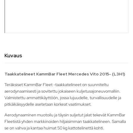
Kuvaus
Taakkatelineet KammBar Fleet Mercedes Vito 2015- (L3H1)
Teräksiset KammBar Fleet -taakkatelineet on suunniteltu
aerodynaamisesti ja sovitettu jokaiseen kuljetusajoneuvomalliin.
Valmistettu ammattikäyttöön, jossa lujuudelle, turvallisuudelle ja
pitkäikäisyydelle asetetaan korkeat vaatimukset.
Aerodynaaminen muotoilu ja täysin suljetut jalat tekevät KammBar
Fleetistä yhden markkinoiden hiljaisimman taakkatelineen. Samalla
se on vahva ja kantaa huimat 50 kg kattotelinettä kohti.