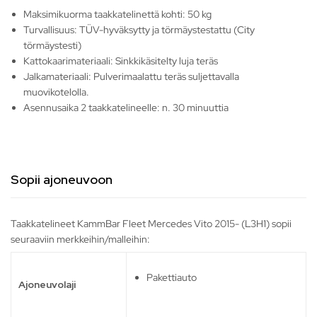
Maksimikuorma taakkatelinettä kohti: 50 kg
Turvallisuus: TÜV-hyväksytty ja törmäystestattu (City
törmäystesti)
Kattokaarimateriaali: Sinkkikäsitelty luja teräs
Jalkamateriaali: Pulverimaalattu teräs suljettavalla
muovikotelolla.
Asennusaika 2 taakkatelineelle: n. 30 minuuttia
Sopii ajoneuvoon
Taakkatelineet KammBar Fleet Mercedes Vito 2015- (L3H1) sopii
seuraaviin merkkeihin/malleihin:
Pakettiauto
Ajoneuvolaji