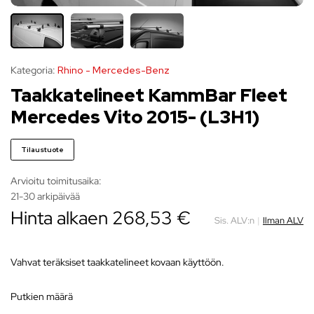
Kategoria:
Rhino - Mercedes-Benz
Taakkatelineet KammBar Fleet
Mercedes Vito 2015- (L3H1)
Tilaustuote
Arvioitu toimitusaika:
21-30 arkipäivää
Hinta alkaen
268,53
€
Sis. ALV:n
|
Ilman ALV
Vahvat teräksiset taakkatelineet kovaan käyttöön.
putkien määrä