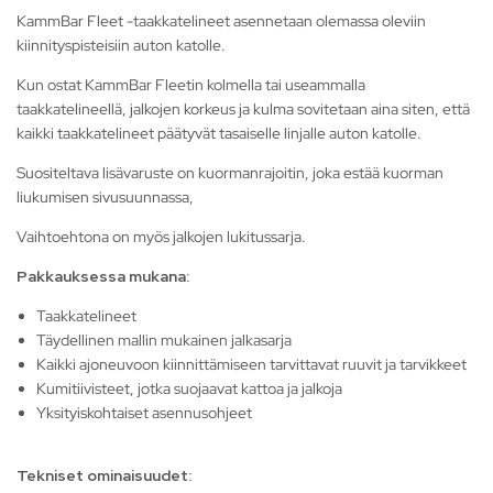
KammBar Fleet -taakkatelineet asennetaan olemassa oleviin
kiinnityspisteisiin auton katolle.
Kun ostat KammBar Fleetin kolmella tai useammalla
taakkatelineellä, jalkojen korkeus ja kulma sovitetaan aina siten, että
kaikki taakkatelineet päätyvät tasaiselle linjalle auton katolle.
Suositeltava lisävaruste on kuormanrajoitin, joka estää kuorman
liukumisen sivusuunnassa,
Vaihtoehtona on myös jalkojen lukitussarja.
Pakkauksessa mukana:
Taakkatelineet
Täydellinen mallin mukainen jalkasarja
Kaikki ajoneuvoon kiinnittämiseen tarvittavat ruuvit ja tarvikkeet
Kumitiivisteet, jotka suojaavat kattoa ja jalkoja
Yksityiskohtaiset asennusohjeet
Tekniset ominaisuudet: