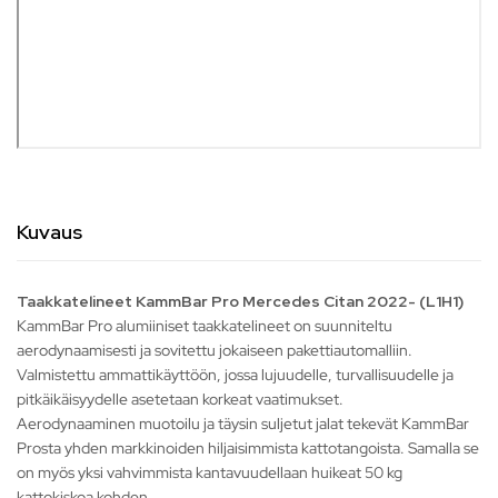
Kuvaus
Taakkatelineet KammBar Pro Mercedes Citan 2022- (L1H1)
KammBar Pro alumiiniset taakkatelineet on suunniteltu
aerodynaamisesti ja sovitettu jokaiseen pakettiautomalliin.
Valmistettu ammattikäyttöön, jossa lujuudelle, turvallisuudelle ja
pitkäikäisyydelle asetetaan korkeat vaatimukset.
Aerodynaaminen muotoilu ja täysin suljetut jalat tekevät KammBar
Prosta yhden markkinoiden hiljaisimmista kattotangoista. Samalla se
on myös yksi vahvimmista kantavuudellaan huikeat 50 kg
kattokiskoa kohden.