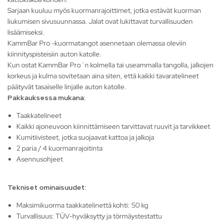
Sarjaan kuuluu myös kuormanrajoittimet, jotka estävät kuorman
liukumisen sivusuunnassa. Jalat ovat lukittavat turvallisuuden
lisäämiseksi.
KammBar Pro -kuormatangot asennetaan olemassa oleviin
kiinnityspisteisiin auton katolle.
Kun ostat KammBar Pro´n kolmella tai useammalla tangolla, jalkojen
korkeus ja kulma sovitetaan aina siten, että kaikki tavaratelineet
päätyvät tasaiselle linjalle auton katolle.
Pakkauksessa mukana:
Taakkatelineet
Kaikki ajoneuvoon kiinnittämiseen tarvittavat ruuvit ja tarvikkeet
Kumitiivisteet, jotka suojaavat kattoa ja jalkoja
2 paria / 4 kuormanrajoitinta
Asennusohjeet
Tekniset ominaisuudet:
Maksimikuorma taakkatelinettä kohti: 50 kg
Turvallisuus: TÜV-hyväksytty ja törmäystestattu