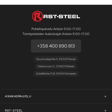
Puhelinpalvelu Arkisin 9:00-17:00
Toimipisteiden Aukioloajat Arkisin 9:00-17:00
+358 400 890 813
Savenvalajantie 4, 85500 Nivala
Haikanvuori 3, 33960 Pirkkala
Zatelliitintie 15 B, 90440 Kempele
ASIAKASPALVELU
Asiakaspalvelu
RST-STEEL