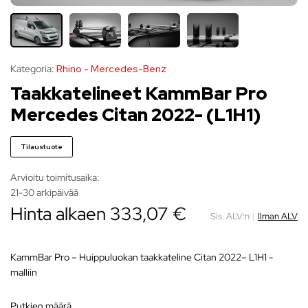
Kategoria:
Rhino - Mercedes-Benz
Taakkatelineet KammBar Pro
Mercedes Citan 2022- (L1H1)
Tilaustuote
Arvioitu toimitusaika:
21-30 arkipäivää
Hinta alkaen
333,07
€
Sis. ALV:n
|
Ilman ALV
KammBar Pro – Huippuluokan taakkateline Citan 2022– L1H1 -
malliin
putkien määrä