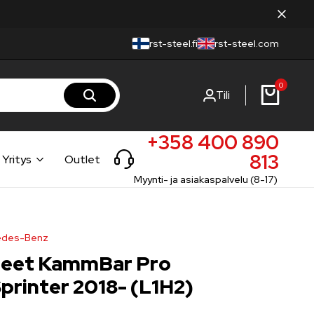
rst-steel.fi
rst-steel.com
0
Tili
+358 400 890
813
Yritys
Outlet
Myynti- ja asiakaspalvelu (8-17)
cedes-Benz
neet KammBar Pro
printer 2018- (L1H2)