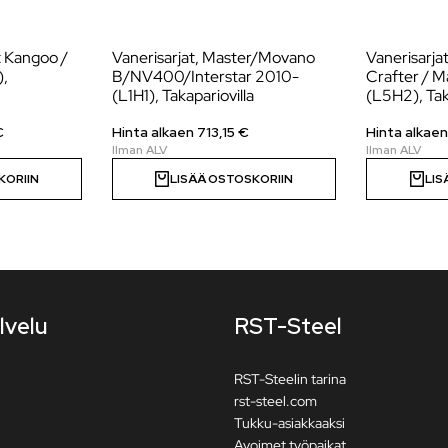
t Kangoo /
Vanerisarjat, Master/Movano
Vanerisarja
),
B/NV400/Interstar 2010-
Crafter / 
(L1H1), Takapariovilla
(L5H2), Ta
€
Hinta alkaen
713,15
€
Hinta alkae
KORIIN
LISÄÄ OSTOSKORIIN
LIS
lvelu
RST-Steel
RST-Steelin tarina
rst-steel.com
Tukku-asiakkaaksi
Avoimet työpaikat