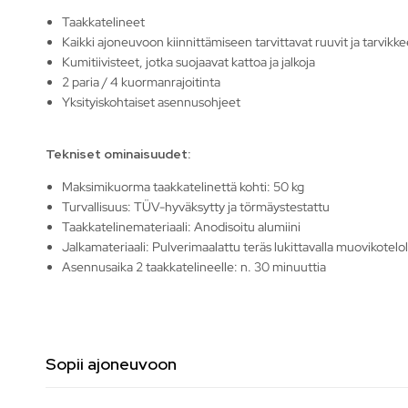
Taakkatelineet
Kaikki ajoneuvoon kiinnittämiseen tarvittavat ruuvit ja tarvikke
Kumitiivisteet, jotka suojaavat kattoa ja jalkoja
2 paria / 4 kuormanrajoitinta
Yksityiskohtaiset asennusohjeet
Tekniset ominaisuudet:
Maksimikuorma taakkatelinettä kohti: 50 kg
Turvallisuus: TÜV-hyväksytty ja törmäystestattu
Taakkatelinemateriaali: Anodisoitu alumiini
Jalkamateriaali: Pulverimaalattu teräs lukittavalla muovikotelol
Asennusaika 2 taakkatelineelle: n. 30 minuuttia
Sopii ajoneuvoon