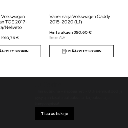
t Volkswagen
Vanerisarja Volkswagen Caddy
Va
Man TGE 2017-
2015-2020 (L1)
Cr
ka/Neliveto
(L
Hinta alkaen
350,60
€
n
1910,76
€
Hi
ÄÄ OSTOSKORIIN
LISÄÄ OSTOSKORIIN
Uutiskirje
Tilaa uutiskirje – nappaa heti -10 % alennuskoodi ja
pysy ajan tasalla uutuuksista, tarjouksista ja
kampanjoista!
Tilaa uutiskirje