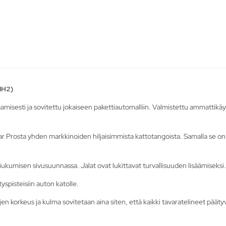
1H2)
sesti ja sovitettu jokaiseen pakettiautomalliin. Valmistettu ammattikäyttöö
r Prosta yhden markkinoiden hiljaisimmista kattotangoista. Samalla se o
ukumisen sivusuunnassa. Jalat ovat lukittavat turvallisuuden lisäämiseksi.
pisteisiin auton katolle.
korkeus ja kulma sovitetaan aina siten, että kaikki tavaratelineet päätyvät