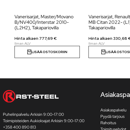
Vanerisarjat, Master/Movano
Vanerisarjat, Renaul
B/NV400/Interstar 2010-
MB Citan 2022- (L1
(L2H2), Takapariovilla
Takapariovilla
Hinta alkaen
777,69
€
Hinta alkaen
330,68
LISÄÄ OSTOSKORIIN
LISÄÄ OSTOS
Asiakaspa
Asiakaspalvelu
Puhelinpalvelu Arkisin 9:00-17:00
Pyydä tarjous
Toimipisteiden Aukioloajat Arkisin 9:00-17:00
Rahoitus
+358 400 890 813
Toimitusehdot