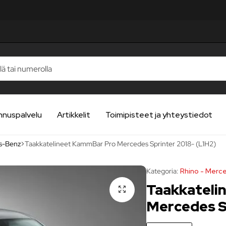
ELUA
ELUA
ELUA
ELUA
ELUA
nnuspalvelu
Artikkelit
Toimipisteet ja yhteystiedot
s-Benz
Taakkatelineet KammBar Pro Mercedes Sprinter 2018- (L1H2)
Kategoria:
Rhino - Mer
Taakkateli
Mercedes S