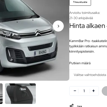
Tilaustuote
Arvioitu toimitusaika:
21-30 arkipäivää
Hinta alkaen
KammBar Pro -taakkatelin
tyylikkään ratkaisun amm
kiinnityspisteisiin.
putkien määrä
Jaa