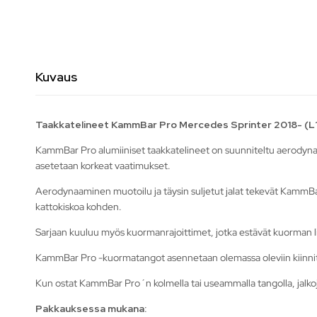
Kuvaus
Taakkatelineet KammBar Pro Mercedes Sprinter 2018- (L
KammBar Pro alumiiniset taakkatelineet on suunniteltu aerodynaami
asetetaan korkeat vaatimukset.
Aerodynaaminen muotoilu ja täysin suljetut jalat tekevät KammBa
kattokiskoa kohden.
Sarjaan kuuluu myös kuormanrajoittimet, jotka estävät kuorman li
KammBar Pro -kuormatangot asennetaan olemassa oleviin kiinnitys
Kun ostat KammBar Pro´n kolmella tai useammalla tangolla, jalkojen 
Pakkauksessa mukana: