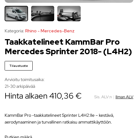
Kategoria:
Rhino - Mercedes-Benz
Taakkatelineet KammBar Pro
Mercedes Sprinter 2018- (L4H2)
Tilaustuote
Arvioitu toimitusaika:
21-30 arkipäivää
Hinta alkaen
410,36
€
Sis. ALV:n
|
Ilman ALV
KammBar Pro -taakkatelineet Sprinter L4H2:lle – kestävä,
aerodynaaminen ja turvallinen ratkaisu ammattikäyttöön.
putkien määrä