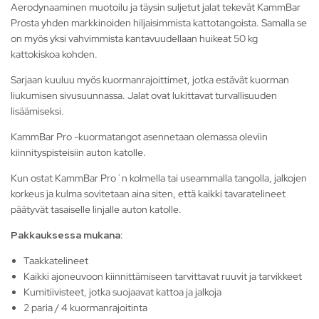
Aerodynaaminen muotoilu ja täysin suljetut jalat tekevät KammBar
Prosta yhden markkinoiden hiljaisimmista kattotangoista. Samalla se
on myös yksi vahvimmista kantavuudellaan huikeat 50 kg
kattokiskoa kohden.
Sarjaan kuuluu myös kuormanrajoittimet, jotka estävät kuorman
liukumisen sivusuunnassa. Jalat ovat lukittavat turvallisuuden
lisäämiseksi.
KammBar Pro -kuormatangot asennetaan olemassa oleviin
kiinnityspisteisiin auton katolle.
Kun ostat KammBar Pro´n kolmella tai useammalla tangolla, jalkojen
korkeus ja kulma sovitetaan aina siten, että kaikki tavaratelineet
päätyvät tasaiselle linjalle auton katolle.
Pakkauksessa mukana:
Taakkatelineet
Kaikki ajoneuvoon kiinnittämiseen tarvittavat ruuvit ja tarvikkeet
Kumitiivisteet, jotka suojaavat kattoa ja jalkoja
2 paria / 4 kuormanrajoitinta