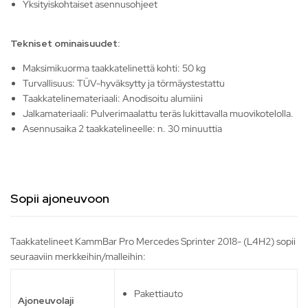
Yksityiskohtaiset asennusohjeet
Tekniset ominaisuudet:
Maksimikuorma taakkatelinettä kohti: 50 kg
Turvallisuus: TÜV-hyväksytty ja törmäystestattu
Taakkatelinemateriaali: Anodisoitu alumiini
Jalkamateriaali: Pulverimaalattu teräs lukittavalla muovikotelolla.
Asennusaika 2 taakkatelineelle: n. 30 minuuttia
Sopii ajoneuvoon
Taakkatelineet KammBar Pro Mercedes Sprinter 2018- (L4H2) sopii
seuraaviin merkkeihin/malleihin:
Pakettiauto
Ajoneuvolaji