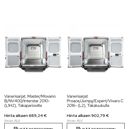
Vanerisarjat, Master/Movano
Vanerisarjat
B/NV400/Interstar 2010-
Proace/Jumpy/Expert/Vivaro C
(L1H2), Takapariovilla
2016- (L2), Takaluukulla
Hinta alkaen
689,24
€
Hinta alkaen
902,79
€