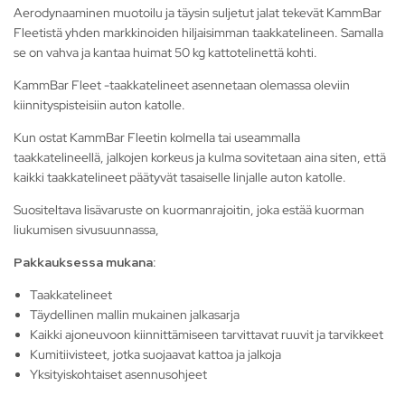
Aerodynaaminen muotoilu ja täysin suljetut jalat tekevät KammBar
Fleetistä yhden markkinoiden hiljaisimman taakkatelineen. Samalla
se on vahva ja kantaa huimat 50 kg kattotelinettä kohti.
KammBar Fleet -taakkatelineet asennetaan olemassa oleviin
kiinnityspisteisiin auton katolle.
Kun ostat KammBar Fleetin kolmella tai useammalla
taakkatelineellä, jalkojen korkeus ja kulma sovitetaan aina siten, että
kaikki taakkatelineet päätyvät tasaiselle linjalle auton katolle.
Suositeltava lisävaruste on kuormanrajoitin, joka estää kuorman
liukumisen sivusuunnassa,
Pakkauksessa mukana:
Taakkatelineet
Täydellinen mallin mukainen jalkasarja
Kaikki ajoneuvoon kiinnittämiseen tarvittavat ruuvit ja tarvikkeet
Kumitiivisteet, jotka suojaavat kattoa ja jalkoja
Yksityiskohtaiset asennusohjeet