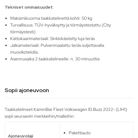
Tekniset ominaisuudet:
Maksimikuorma taakkatelinettä kohti: 50 kg
Turvallisuus: TÜV-hyväksytty ja törmäystestattu (City
törmäystesti)
Kattokaarimateriaali: Sinkkikäsitelty luja teräs
Jalkamateriaali: Pulverimaalattu teräs suljettavalla
muovikotelolla.
Asennusaika 2 taakkatelineelle: n. 30 minuuttia
Sopii ajoneuvoon
Taakkatelineet KammBar Fleet Volkswagen ID.Buzz 2022- (L1H1)
sopii seuraaviin merkkeihin/malleihin:
Pakettiauto
Ajoneuvolaji