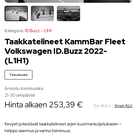
Kategoria:
ID.Buzz - L1H1
Taakkatelineet KammBar Fleet
Volkswagen ID.Buzz 2022-
(L1H1)
Tilaustuote
Arvioitu toimitusaika:
21-30 arkipäivää
Hinta alkaen
253,39
€
Sis. ALV:n
|
Ilman ALV
Kevyet ja kestävät taakkatelineet arjen kuormankuljetukseen –
helppo asennus ja varma toimivuus.