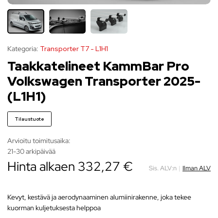
Kategoria:
Transporter T7 - L1H1
Taakkatelineet KammBar Pro
Volkswagen Transporter 2025-
(L1H1)
Tilaustuote
Arvioitu toimitusaika:
21-30 arkipäivää
Hinta alkaen
332,27
€
Sis. ALV:n
|
Ilman ALV
Kevyt, kestävä ja aerodynaaminen alumiinirakenne, joka tekee
kuorman kuljetuksesta helppoa