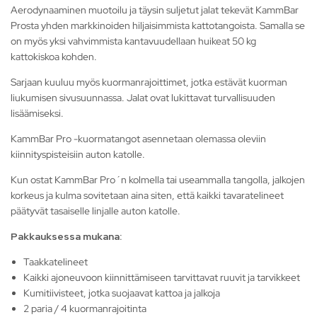
Aerodynaaminen muotoilu ja täysin suljetut jalat tekevät KammBar
Prosta yhden markkinoiden hiljaisimmista kattotangoista. Samalla se
on myös yksi vahvimmista kantavuudellaan huikeat 50 kg
kattokiskoa kohden.
Sarjaan kuuluu myös kuormanrajoittimet, jotka estävät kuorman
liukumisen sivusuunnassa. Jalat ovat lukittavat turvallisuuden
lisäämiseksi.
KammBar Pro -kuormatangot asennetaan olemassa oleviin
kiinnityspisteisiin auton katolle.
Kun ostat KammBar Pro´n kolmella tai useammalla tangolla, jalkojen
korkeus ja kulma sovitetaan aina siten, että kaikki tavaratelineet
päätyvät tasaiselle linjalle auton katolle.
Pakkauksessa mukana:
Taakkatelineet
Kaikki ajoneuvoon kiinnittämiseen tarvittavat ruuvit ja tarvikkeet
Kumitiivisteet, jotka suojaavat kattoa ja jalkoja
2 paria / 4 kuormanrajoitinta