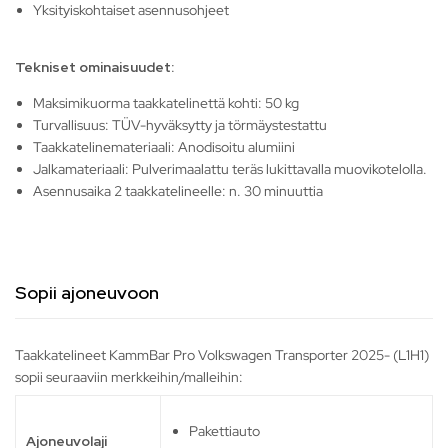
Yksityiskohtaiset asennusohjeet
Tekniset ominaisuudet:
Maksimikuorma taakkatelinettä kohti: 50 kg
Turvallisuus: TÜV-hyväksytty ja törmäystestattu
Taakkatelinemateriaali: Anodisoitu alumiini
Jalkamateriaali: Pulverimaalattu teräs lukittavalla muovikotelolla.
Asennusaika 2 taakkatelineelle: n. 30 minuuttia
Sopii ajoneuvoon
Taakkatelineet KammBar Pro Volkswagen Transporter 2025- (L1H1)
sopii seuraaviin merkkeihin/malleihin:
Pakettiauto
Ajoneuvolaji