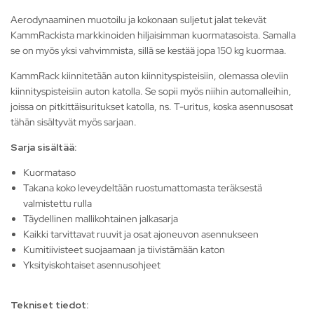
Aerodynaaminen muotoilu ja kokonaan suljetut jalat tekevät
KammRackista markkinoiden hiljaisimman kuormatasoista. Samalla
se on myös yksi vahvimmista, sillä se kestää jopa 150 kg kuormaa.
KammRack kiinnitetään auton kiinnityspisteisiin, olemassa oleviin
kiinnityspisteisiin auton katolla. Se sopii myös niihin automalleihin,
joissa on pitkittäisuritukset katolla, ns. T-uritus, koska asennusosat
tähän sisältyvät myös sarjaan.
Sarja sisältää:
Kuormataso
Takana koko leveydeltään ruostumattomasta teräksestä
valmistettu rulla
Täydellinen mallikohtainen jalkasarja
Kaikki tarvittavat ruuvit ja osat ajoneuvon asennukseen
Kumitiivisteet suojaamaan ja tiivistämään katon
Yksityiskohtaiset asennusohjeet
Tekniset tiedot: