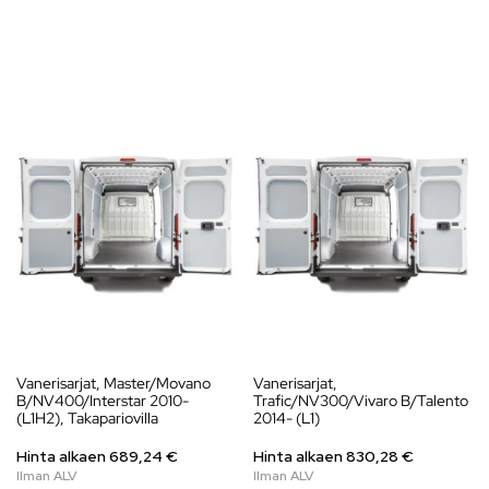
Vanerisarjat, Master/Movano
Vanerisarjat,
B/NV400/Interstar 2010-
Trafic/NV300/Vivaro B/Talento
(L1H2), Takapariovilla
2014- (L1)
Hinta alkaen
689,24
€
Hinta alkaen
830,28
€