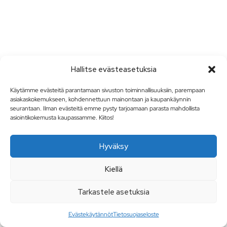
Hallitse evästeasetuksia
Käytämme evästeitä parantamaan sivuston toiminnallisuuksiin, parempaan
asiakaskokemukseen, kohdennettuun mainontaan ja kaupankäynnin
seurantaan. Ilman evästeitä emme pysty tarjoamaan parasta mahdollista
asiointikokemusta kaupassamme. Kiitos!
Hyväksy
Kiellä
Tarkastele asetuksia
Evästekäytännöt
Tietosuojaseloste