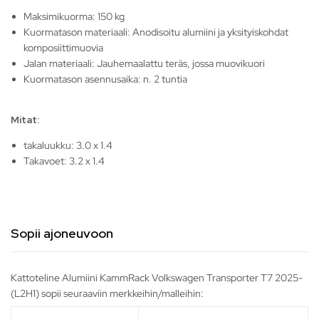
Maksimikuorma: 150 kg
Kuormatason materiaali: Anodisoitu alumiini ja yksityiskohdat
komposiittimuovia
Jalan materiaali: Jauhemaalattu teräs, jossa muovikuori
Kuormatason asennusaika: n. 2 tuntia
Mitat:
takaluukku: 3.0 x 1.4
Takavoet: 3.2 x 1.4
Sopii ajoneuvoon
Kattoteline Alumiini KammRack Volkswagen Transporter T7 2025-
(L2H1) sopii seuraaviin merkkeihin/malleihin: