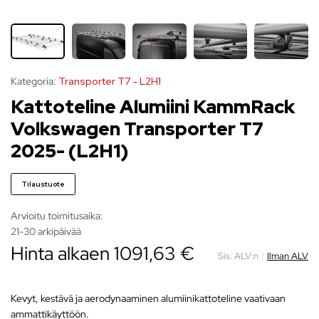
Kategoria:
Transporter T7 - L2H1
Kattoteline Alumiini KammRack
Volkswagen Transporter T7
2025- (L2H1)
Tilaustuote
Arvioitu toimitusaika:
21-30 arkipäivää
Hinta alkaen
1091,63
€
Sis. ALV:n
|
Ilman ALV
Kevyt, kestävä ja aerodynaaminen alumiinikattoteline vaativaan
ammattikäyttöön.