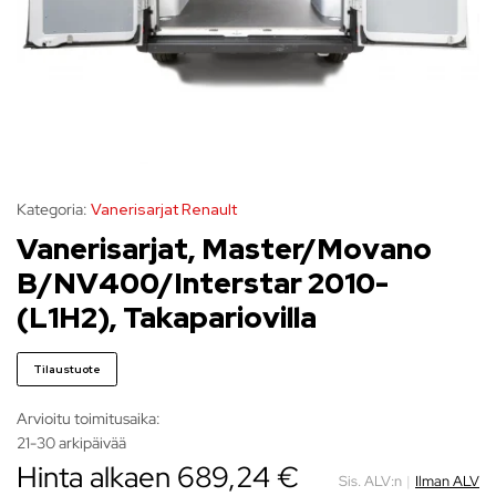
Kategoria:
Vanerisarjat Renault
Vanerisarjat, Master/Movano
B/NV400/Interstar 2010-
(L1H2), Takapariovilla
Tilaustuote
Arvioitu toimitusaika:
21-30 arkipäivää
Hinta alkaen
689,24
€
Sis. ALV:n
|
Ilman ALV