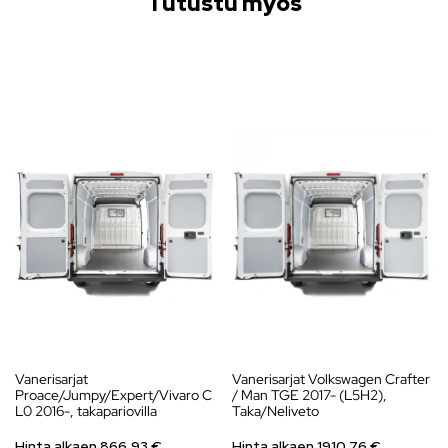
Tutustu myös
Vanerisarjat
Vanerisarjat Volkswagen Crafter
Proace/Jumpy/Expert/Vivaro C
/ Man TGE 2017- (L5H2),
L0 2016-, takapariovilla
Taka/Neliveto
Hinta alkaen
866,93
€
Hinta alkaen
1910,76
€