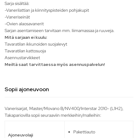
Sarja sisältää:
-Vanerilattian ja kiinnityspisteiden pohjakupit
-Vaneriseinät
-Ovien alaosavanerit
Sarjan asentamiseen tarvitaan mm. liimamassaa ja ruuveja.
Mitä sarjaan ei kuulu:
Tavaratilan ikkunoiden suojalevyt
Tavaratilan kattosuoja
Asennustarvikkeet
Meiltä saat tarvittaessa myös asennuspalvelun!
Sopii ajoneuvoon
Vanerisarjat, Master/Movano B/NV400/Interstar 2010- (L1H2),
Takapariovilla sopii seuraaviin merkkeihin/malleihin:
Pakettiauto
Ajoneuvolaji