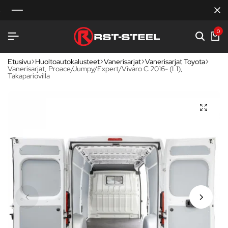
0
Etusivu
Huoltoautokalusteet
Vanerisarjat
Vanerisarjat Toyota
Vanerisarjat, Proace/Jumpy/Expert/Vivaro C 2016- (L1),
Takapariovilla