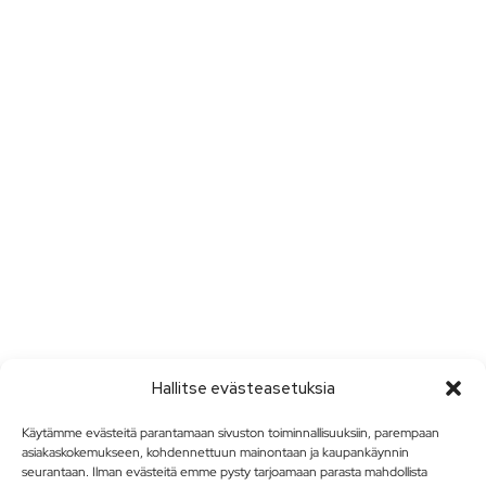
Hallitse evästeasetuksia
Käytämme evästeitä parantamaan sivuston toiminnallisuuksiin, parempaan
asiakaskokemukseen, kohdennettuun mainontaan ja kaupankäynnin
seurantaan. Ilman evästeitä emme pysty tarjoamaan parasta mahdollista