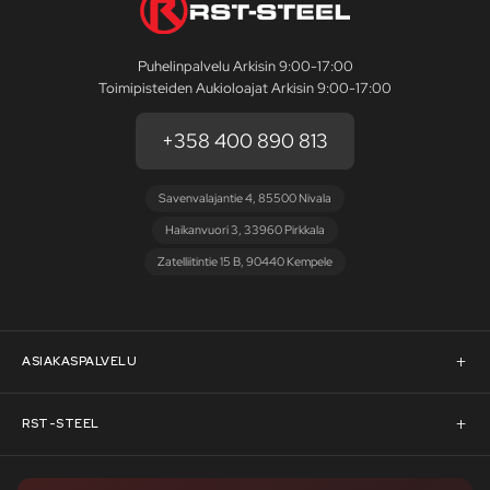
Puhelinpalvelu Arkisin 9:00-17:00
Toimipisteiden Aukioloajat Arkisin 9:00-17:00
+358 400 890 813
Savenvalajantie 4, 85500 Nivala
Haikanvuori 3, 33960 Pirkkala
Zatelliitintie 15 B, 90440 Kempele
ASIAKASPALVELU
Asiakaspalvelu
RST-STEEL
Pyydä tarjous
RST-Steelin tarina