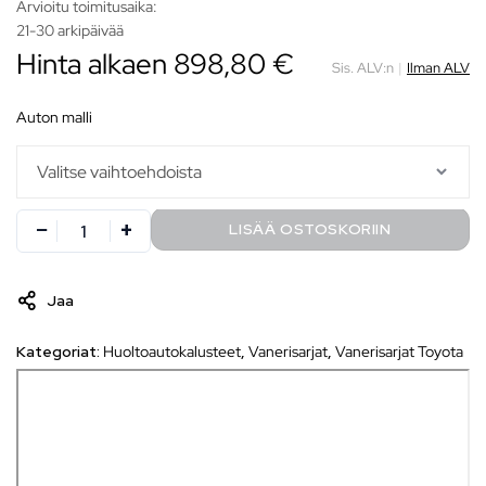
Arvioitu toimitusaika:
21-30 arkipäivää
Hinta alkaen
898,80
€
Sis. ALV:n
|
Ilman ALV
auton malli
LISÄÄ OSTOSKORIIN
Jaa
Kategoriat:
Huoltoautokalusteet
,
Vanerisarjat
,
Vanerisarjat Toyota