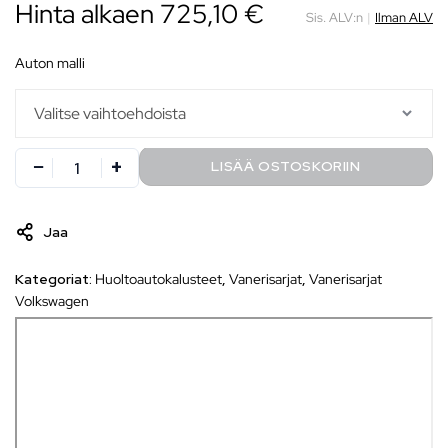
Hinta alkaen
725,10
€
Sis. ALV:n
|
Ilman ALV
auton malli
LISÄÄ OSTOSKORIIN
Jaa
Kategoriat:
Huoltoautokalusteet
,
Vanerisarjat
,
Vanerisarjat
Volkswagen