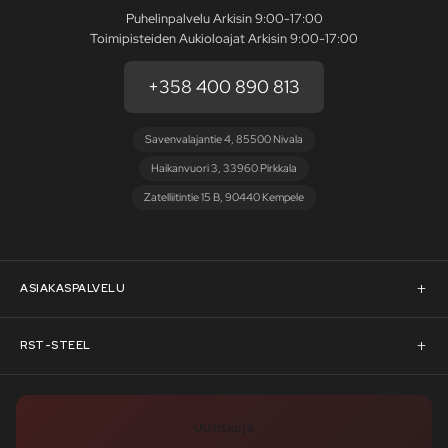
Puhelinpalvelu Arkisin 9:00-17:00
Toimipisteiden Aukioloajat Arkisin 9:00-17:00
+358 400 890 813
Savenvalajantie 4, 85500 Nivala
Haikanvuori 3, 33960 Pirkkala
Zatelliitintie 15 B, 90440 Kempele
ASIAKASPALVELU
Asiakaspalvelu
RST-STEEL
Pyydä tarjous
RST-Steelin tarina
Uutiskirje
Rahoitus