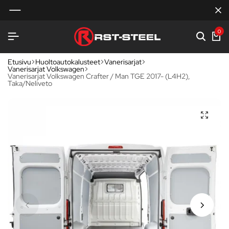
0
Etusivu
Huoltoautokalusteet
Vanerisarjat
Vanerisarjat Volkswagen
Vanerisarjat Volkswagen Crafter / Man TGE 2017- (L4H2),
Taka/Neliveto