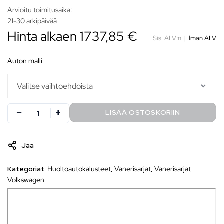
Arvioitu toimitusaika:
21-30 arkipäivää
Hinta alkaen
1737,85
€
Sis. ALV:n
|
Ilman ALV
auton malli
LISÄÄ OSTOSKORIIN
Jaa
Kategoriat:
Huoltoautokalusteet
,
Vanerisarjat
,
Vanerisarjat
Volkswagen