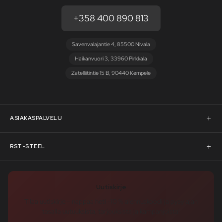
+358 400 890 813
Savenvalajantie 4, 85500 Nivala
Haikanvuori 3, 33960 Pirkkala
Zatelliitintie 15 B, 90440 Kempele
ASIAKASPALVELU
Asiakaspalvelu
RST-STEEL
Pyydä tarjous
RST-Steelin tarina
Uutiskirje
Rahoitus
rst-steel.com
Tilaa uutiskirje – nappaa heti -10 % alennuskoodi ja pysy ajan
tasalla uutuuksista, tarjouksista ja kampanjoista!
Toimitusehdot