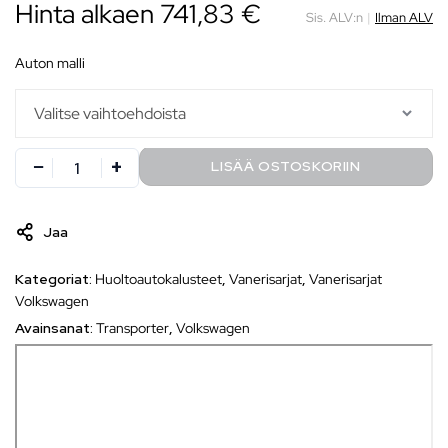
Hinta alkaen
741,83
€
Sis. ALV:n
|
Ilman ALV
auton malli
LISÄÄ OSTOSKORIIN
Jaa
Kategoriat:
Huoltoautokalusteet
,
Vanerisarjat
,
Vanerisarjat
Volkswagen
Avainsanat:
Transporter
,
Volkswagen