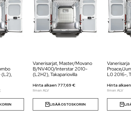
Vanerisarjat, Master/Movano
Vanerisarja
Combo
B/NV400/Interstar 2010-
Proace/Jum
 (L2),
(L2H2), Takapariovilla
L0 2016-, T
Hinta alkaen
777,69
€
Hinta alkae
€
KORIIN
LISÄÄ OSTOSKORIIN
LIS