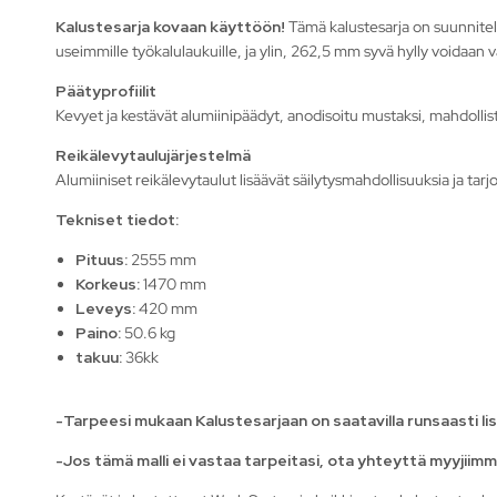
Kalustesarja kovaan käyttöön!
Tämä kalustesarja on suunniteltu
useimmille työkalulaukuille, ja ylin, 262,5 mm syvä hylly voidaan va
Päätyprofiilit
Kevyet ja kestävät alumiinipäädyt, anodisoitu mustaksi, mahdollista
Reikälevytaulujärjestelmä
Alumiiniset reikälevytaulut lisäävät säilytysmahdollisuuksia ja tarjoa
Tekniset tiedot:
Pituus:
2555 mm
Korkeus:
1470 mm
Leveys:
420 mm
Paino:
50.6 kg
takuu:
36kk
-Tarpeesi mukaan Kalustesarjaan on saatavilla runsaasti li
-Jos tämä malli ei vastaa tarpeitasi, ota yhteyttä myyjiimme,