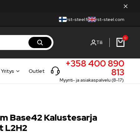
rst-steel.fi
rst-steel.com
0
Tili
+358 400 890
813
Yritys
Outlet
Myynti- ja asiakaspalvelu (8-17)
m Base42 Kalustesarja
it L2H2