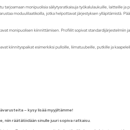
 tarjoamaan monipuolisia säilytysratkaisuja työkalulaukuille, laitteille ja 
rustaa moduulilaatikoilla, jotka helpottavat järjestyksen ylläpitämistä. Pääd
vat monipuolisen kiinnittämisen. Profiilit sopivat standardijärjestelmiin ja 
vat kiinnityspaikat esimerkiksi pulloille, liimatuubeille, putkille ja kaapeleil
sävarusteita – kysy lisää myyjiltämme!
 niin räätälöidään sinulle juuri sopiva ratkaisu.