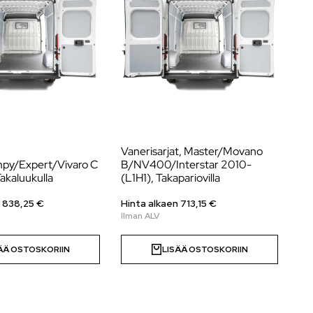
Vanerisarjat, Master/Movano
Va
py/Expert/Vivaro C
B/NV400/Interstar 2010-
Cr
akaluukulla
(L1H1), Takapariovilla
(L
n
838,25
€
Hinta alkaen
713,15
€
Hi
ÄÄ OSTOSKORIIN
LISÄÄ OSTOSKORIIN