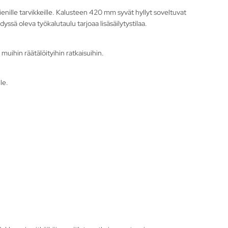
pienille tarvikkeille. Kalusteen 420 mm syvät hyllyt soveltuvat
yssä oleva työkalutaulu tarjoaa lisäsäilytystilaa.
muihin räätälöityihin ratkaisuihin.
le.