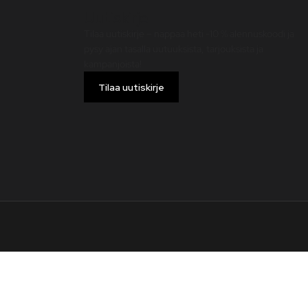
Uutiskirje
Tilaa uutiskirje – nappaa heti -10 % alennuskoodi ja
pysy ajan tasalla uutuuksista, tarjouksista ja
kampanjoista!
Tilaa uutiskirje