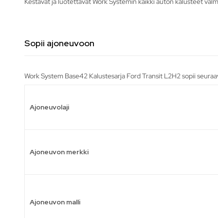
Kestävät ja luotettavat Work Systemin kaikki auton kalusteet valm
Sopii ajoneuvoon
Work System Base42 Kalustesarja Ford Transit L2H2 sopii seuraav
Ajoneuvolaji
Ajoneuvon merkki
Ajoneuvon malli