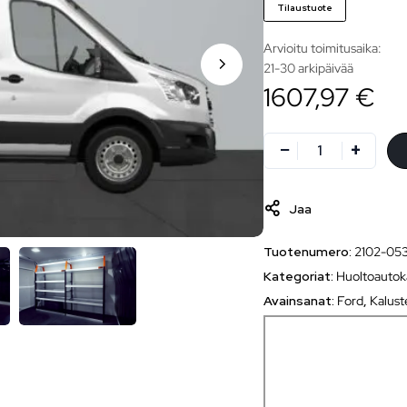
Tilaustuote
Arvioitu toimitusaika:
21-30 arkipäivää
1607,97 €
Jaa
Tuotenumero:
2102-053
Kategoriat:
Huoltoautok
Avainsanat:
Ford
,
Kalust