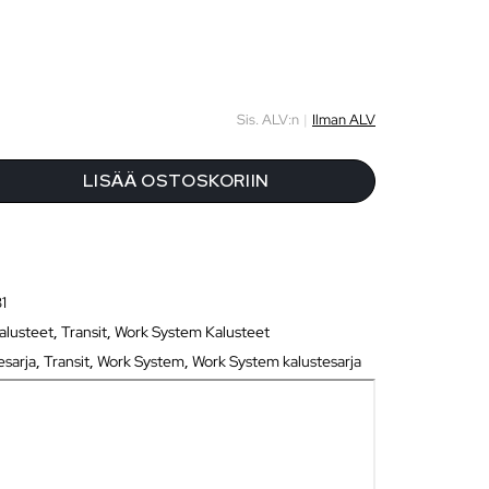
Sis. ALV:n
|
Ilman ALV
LISÄÄ OSTOSKORIIN
1
alusteet
,
Transit
,
Work System Kalusteet
esarja
,
Transit
,
Work System
,
Work System kalustesarja