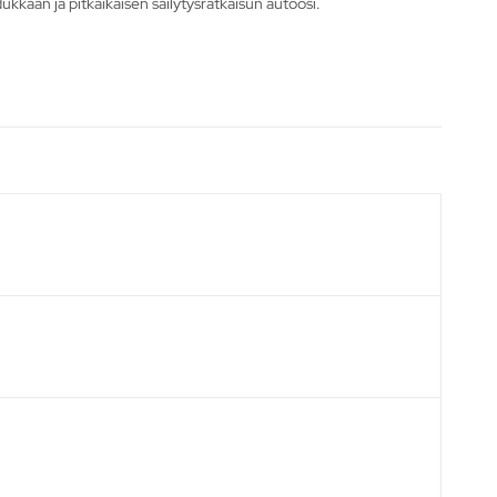
kkaan ja pitkäikäisen säilytysratkaisun autoosi.