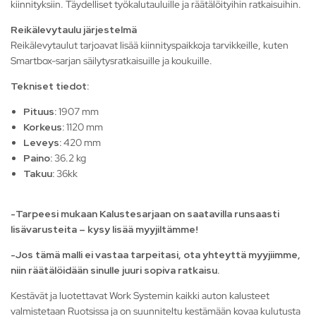
kiinnityksiin. Täydelliset työkalutauluille ja räätälöityihin ratkaisuihin.
Reikälevytaulu järjestelmä
Reikälevytaulut tarjoavat lisää kiinnityspaikkoja tarvikkeille, kuten
Smartbox-sarjan säilytysratkaisuille ja koukuille.
Tekniset tiedot:
Pituus:
1907 mm
Korkeus:
1120 mm
Leveys:
420 mm
Paino:
36.2 kg
Takuu:
36kk
-Tarpeesi mukaan Kalustesarjaan on saatavilla runsaasti
lisävarusteita – kysy lisää myyjiltämme!
-Jos tämä malli ei vastaa tarpeitasi, ota yhteyttä myyjiimme,
niin räätälöidään sinulle juuri sopiva ratkaisu.
Kestävät ja luotettavat Work Systemin kaikki auton kalusteet
valmistetaan Ruotsissa ja on suunniteltu kestämään kovaa kulutusta