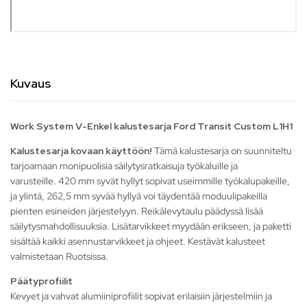
Kuvaus
Work System V-Enkel kalustesarja Ford Transit Custom L1H1
Kalustesarja kovaan käyttöön!
Tämä kalustesarja on suunniteltu
tarjoamaan monipuolisia säilytysratkaisuja työkaluille ja
varusteille. 420 mm syvät hyllyt sopivat useimmille työkalupakeille,
ja ylintä, 262,5 mm syvää hyllyä voi täydentää moduulipakeilla
pienten esineiden järjestelyyn. Reikälevytaulu päädyssä lisää
säilytysmahdollisuuksia. Lisätarvikkeet myydään erikseen, ja paketti
sisältää kaikki asennustarvikkeet ja ohjeet. Kestävät kalusteet
valmistetaan Ruotsissa.
Päätyprofiilit
Kevyet ja vahvat alumiiniprofiilit sopivat erilaisiin järjestelmiin ja