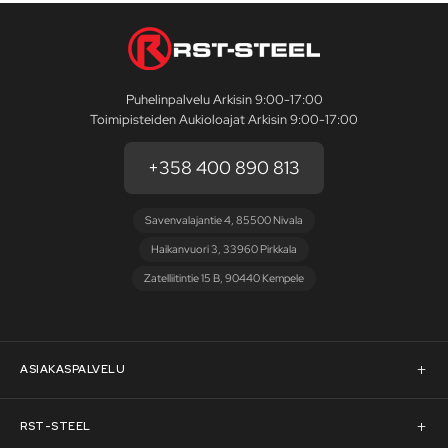
Puhelinpalvelu Arkisin 9:00-17:00
Toimipisteiden Aukioloajat Arkisin 9:00-17:00
+358 400 890 813
Savenvalajantie 4, 85500 Nivala
Haikanvuori 3, 33960 Pirkkala
Zatelliitintie 15 B, 90440 Kempele
ASIAKASPALVELU
Asiakaspalvelu
RST-STEEL