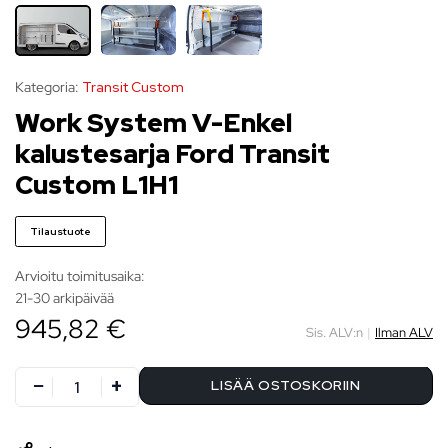
Kategoria:
Transit Custom
Work System V-Enkel
kalustesarja Ford Transit
Custom L1H1
Tilaustuote
Arvioitu toimitusaika:
21-30 arkipäivää
945,82 €
Sis. ALV:n
|
Ilman ALV
LISÄÄ OSTOSKORIIN