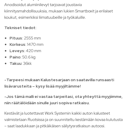
Anodisoidut alumiinilevyt tarjoavat joustavia
kiinnitysmahdollisuuksia, mukaan lukien Smartboxit ja erilaiset
koukut, esimerkiksi liimatuubeille ja työkaluille.
Tekniset tiedot:
Pituus:
2555 mm
Korkeus:
1470 mm
Leveys:
420 mm
Paino:
50.6 kg
Takuu:
36kk
-Tarpeesi mukaan Kalustesarjaan on saatavilla runsaasti
lisävarusteita – kysy lisää myyjiltämme!
-Jos tämä malli ei vastaa tarpeitasi, ota yhteyttä myyjiimme,
niin räätälöidään sinulle juuri sopiva ratkaisu.
Kestävät ja luotettavat Work Systemin kaikki auton kalusteet
valmistetaan Ruotsissa ja on suunniteltu kestämään kovaa kulutusta
– saat laadukkaan ja pitkäikäisen säilytysratkaisun autoosi.