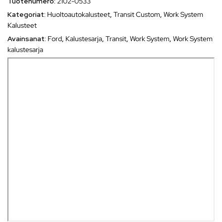
Tuotenumero:
2102-0533
Kategoriat:
Huoltoautokalusteet
,
Transit Custom
,
Work System
Kalusteet
Avainsanat:
Ford
,
Kalustesarja
,
Transit
,
Work System
,
Work System
kalustesarja