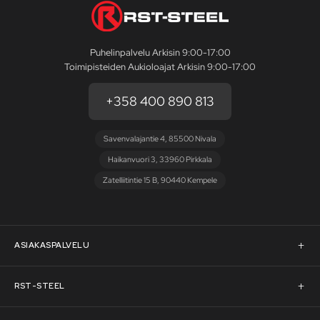
Puhelinpalvelu Arkisin 9:00-17:00
Toimipisteiden Aukioloajat Arkisin 9:00-17:00
+358 400 890 813
Savenvalajantie 4, 85500 Nivala
Haikanvuori 3, 33960 Pirkkala
Zatelliitintie 15 B, 90440 Kempele
ASIAKASPALVELU
Asiakaspalvelu
RST-STEEL
Pyydä tarjous