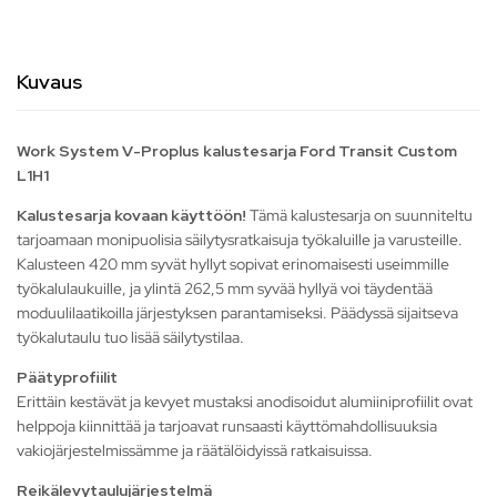
Kuvaus
Work System V-Proplus kalustesarja Ford Transit Custom
L1H1
Kalustesarja kovaan käyttöön!
Tämä kalustesarja on suunniteltu
tarjoamaan monipuolisia säilytysratkaisuja työkaluille ja varusteille.
Kalusteen 420 mm syvät hyllyt sopivat erinomaisesti useimmille
työkalulaukuille, ja ylintä 262,5 mm syvää hyllyä voi täydentää
moduulilaatikoilla järjestyksen parantamiseksi. Päädyssä sijaitseva
työkalutaulu tuo lisää säilytystilaa.
Päätyprofiilit
Erittäin kestävät ja kevyet mustaksi anodisoidut alumiiniprofiilit ovat
helppoja kiinnittää ja tarjoavat runsaasti käyttömahdollisuuksia
vakiojärjestelmissämme ja räätälöidyissä ratkaisuissa.
Reikälevytaulujärjestelmä