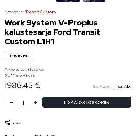
Kategoria:
Transit Custom
Work System V-Proplus
kalustesarja Ford Transit
Custom L1H1
Tilaustuote
Arvioitu toimitusaika:
21-30 arkipäivää
1986,45 €
Sis. ALV:n
|
Ilman ALV
LISÄÄ OSTOSKORIIN
Jaa