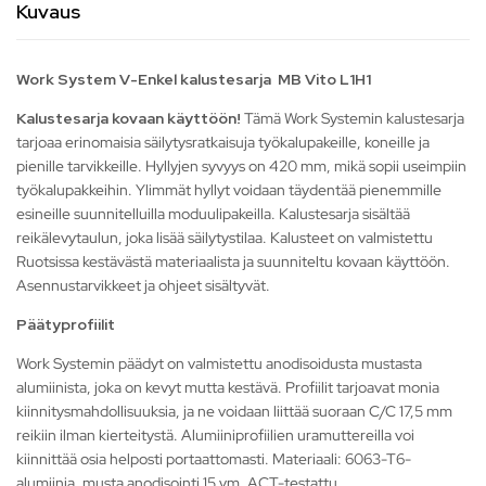
Kuvaus
Work System V-Enkel
kalustesarja
MB Vito L1H1
Kalustesarja kovaan käyttöön!
Tämä Work Systemin kalustesarja
tarjoaa erinomaisia säilytysratkaisuja työkalupakeille, koneille ja
pienille tarvikkeille. Hyllyjen syvyys on 420 mm, mikä sopii useimpiin
työkalupakkeihin. Ylimmät hyllyt voidaan täydentää pienemmille
esineille suunnitelluilla moduulipakeilla. Kalustesarja sisältää
reikälevytaulun, joka lisää säilytystilaa. Kalusteet on valmistettu
Ruotsissa kestävästä materiaalista ja suunniteltu kovaan käyttöön.
Asennustarvikkeet ja ohjeet sisältyvät.
Päätyprofiilit
Work Systemin päädyt on valmistettu anodisoidusta mustasta
alumiinista, joka on kevyt mutta kestävä. Profiilit tarjoavat monia
kiinnitysmahdollisuuksia, ja ne voidaan liittää suoraan C/C 17,5 mm
reikiin ilman kierteitystä. Alumiiniprofiilien uramuttereilla voi
kiinnittää osia helposti portaattomasti. Materiaali: 6063-T6-
alumiinia, musta anodisointi 15 ym, ACT-testattu.