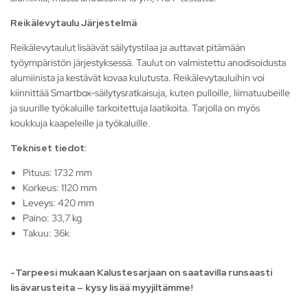
Reikälevytaulu Järjestelmä
Reikälevytaulut lisäävät säilytystilaa ja auttavat pitämään
työympäristön järjestyksessä. Taulut on valmistettu anodisoidusta
alumiinista ja kestävät kovaa kulutusta. Reikälevytauluihin voi
kiinnittää Smartbox-säilytysratkaisuja, kuten pulloille, liimatuubeille
ja suurille työkaluille tarkoitettuja laatikoita. Tarjolla on myös
koukkuja kaapeleille ja työkaluille.
Tekniset tiedot:
Pituus: 1732 mm
Korkeus: 1120 mm
Leveys: 420 mm
Paino: 33,7 kg
Takuu: 36k
-Tarpeesi mukaan Kalustesarjaan on saatavilla runsaasti
lisävarusteita – kysy lisää myyjiltämme!