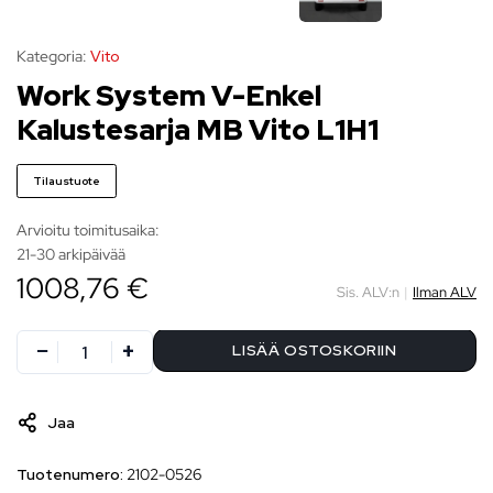
Kategoria:
Vito
Work System V-Enkel
Kalustesarja MB Vito L1H1
Tilaustuote
Arvioitu toimitusaika:
21-30 arkipäivää
1008,76 €
Sis. ALV:n
|
Ilman ALV
LISÄÄ OSTOSKORIIN
Jaa
Tuotenumero:
2102-0526