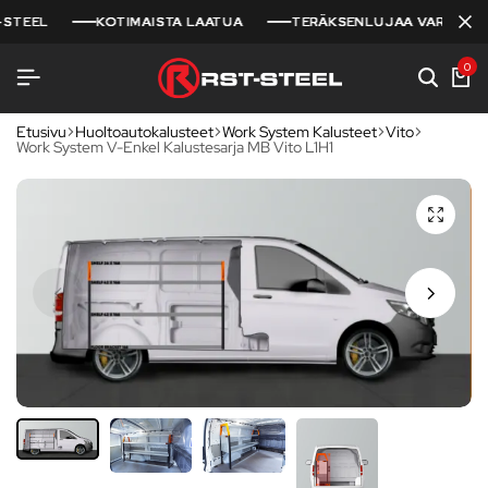
EEL
EEL
EEL
KOTIMAISTA LAATUA
KOTIMAISTA LAATUA
KOTIMAISTA LAATUA
TERÄKSENLUJAA VARUSTELUA
TERÄKSENLUJAA VARUSTELUA
TERÄKSENLUJAA VARUSTELUA
0
Etusivu
Huoltoautokalusteet
Work System Kalusteet
Vito
Work System V-Enkel Kalustesarja MB Vito L1H1