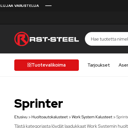
JAA VARUSTELUA
JAA VARUSTELUA
JAA VARUSTELUA
JAA VARUSTELUA
JAA VARUSTELUA
RST-
Kotimaista
Steel
laatua,
laatutietoiselle
Tuotevalikoima
Tarjoukset
Ase
autoilijalle
Sprinter
Etusivu
»
Huoltoautokalusteet
»
Work System Kalusteet
»
Sprint
Tästä kategoriasta löydät laadukkaat Work Systemin huolt