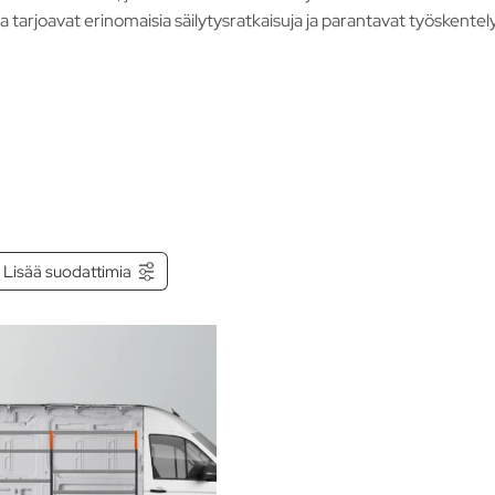
a tarjoavat erinomaisia säilytysratkaisuja ja parantavat työskente
eissa, ja helppo asennus varmistaa parhaan hyödyn kalusteista Spr
Lisää suodattimia