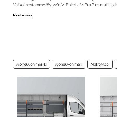
Valikoimastamme löytyvät V-Enkel ja V-Pro Plus mallit jotk
rakenne takaa luotettavan toiminnan vaihtelevissa olosuht
Näytä lisää
Ajoneuvon merkki
Ajoneuvon malli
Mallityyppi