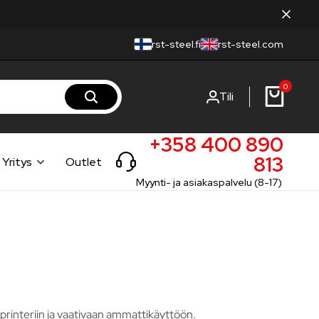
rst-steel.fi
rst-steel.com
0
Tili
+358 400 890
813
Yritys
Outlet
Myynti- ja asiakaspalvelu (8-17)
printeriin ja vaativaan ammattikäyttöön.