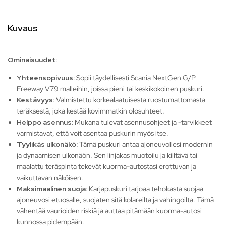
Kuvaus
Ominaisuudet:
Yhteensopivuus:
Sopii täydellisesti Scania NextGen G/P
Freeway V79 malleihin, joissa pieni tai keskikokoinen puskuri.
Kestävyys:
Valmistettu korkealaatuisesta ruostumattomasta
teräksestä, joka kestää kovimmatkin olosuhteet.
Helppo asennus:
Mukana tulevat asennusohjeet ja -tarvikkeet
varmistavat, että voit asentaa puskurin myös itse.
Tyylikäs ulkonäkö:
Tämä puskuri antaa ajoneuvollesi modernin
ja dynaamisen ulkonäön. Sen linjakas muotoilu ja kiiltävä tai
maalattu teräspinta tekevät kuorma-autostasi erottuvan ja
vaikuttavan näköisen.
Maksimaalinen suoja:
Karjapuskuri tarjoaa tehokasta suojaa
ajoneuvosi etuosalle, suojaten sitä kolareilta ja vahingoilta. Tämä
vähentää vaurioiden riskiä ja auttaa pitämään kuorma-autosi
kunnossa pidempään.