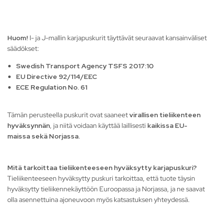
Huom!
I- ja J-mallin karjapuskurit täyttävät seuraavat kansainväliset
säädökset:
Swedish Transport Agency TSFS 2017:10
EU Directive 92/114/EEC
ECE Regulation No. 61
Tämän perusteella puskurit ovat saaneet
virallisen tieliikenteen
hyväksynnän
, ja niitä voidaan käyttää laillisesti
kaikissa EU-
maissa sekä Norjassa.
Mitä tarkoittaa tieliikenteeseen hyväksytty karjapuskuri?
Tieliikenteeseen hyväksytty puskuri tarkoittaa, että tuote täysin
hyväksytty tieliikennekäyttöön Euroopassa ja Norjassa, ja ne saavat
olla asennettuina ajoneuvoon myös katsastuksen yhteydessä.