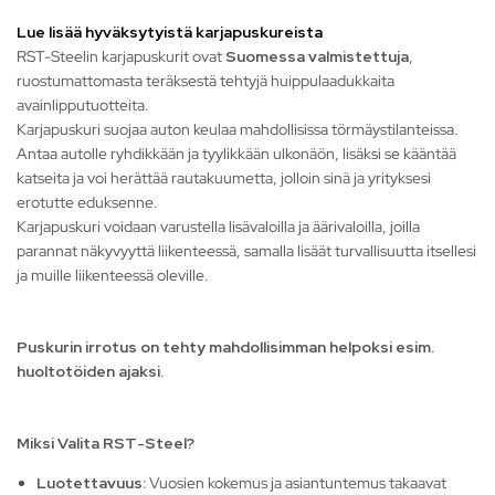
Lue lisää hyväksytyistä karjapuskureista
RST-Steelin karjapuskurit ovat
Suomessa valmistettuja
,
ruostumattomasta teräksestä tehtyjä huippulaadukkaita
avainlipputuotteita.
Karjapuskuri suojaa auton keulaa mahdollisissa törmäystilanteissa.
Antaa autolle ryhdikkään ja tyylikkään ulkonäön, lisäksi se kääntää
katseita ja voi herättää rautakuumetta, jolloin sinä ja yrityksesi
erotutte eduksenne.
Karjapuskuri voidaan varustella lisävaloilla ja äärivaloilla, joilla
parannat näkyvyyttä liikenteessä, samalla lisäät turvallisuutta itsellesi
ja muille liikenteessä oleville.
Puskurin irrotus on tehty mahdollisimman helpoksi esim.
huoltotöiden ajaksi.
Miksi Valita RST-Steel?
Luotettavuus:
Vuosien kokemus ja asiantuntemus takaavat