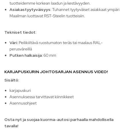
tuotteidemme korkean laadun ja kestävyyden.
Asiakastyytyväisyys:
Tuhannet tyytyväiset asiakkaat ympäri
Maailman luottavat RST-Steelin tuotteisiin.
Tekniset tiedot:
Väri:
Peilikiiltävä ruostumaton teräs tai maalaus RAL-
perusväreillä
Putken halkaisija:
60 mm
KARJAPUSKURIN JOHTOSARJAN ASENNUS VIDEO!
Sisältö:
karjapuskuri
Asennuksessa tarvittavat kiinnikkeet
Asennusohjeet
Osta nyt ja suojaa kuorma-autosi parhaalla mahdollisella
tavalla!