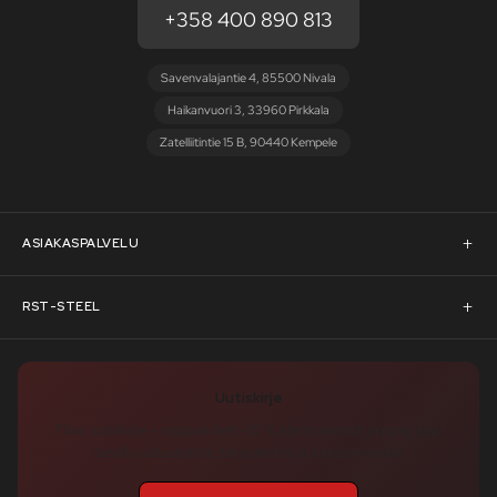
+358 400 890 813
Savenvalajantie 4, 85500 Nivala
Haikanvuori 3, 33960 Pirkkala
Zatelliitintie 15 B, 90440 Kempele
ASIAKASPALVELU
Asiakaspalvelu
RST-STEEL
Pyydä tarjous
RST-Steelin tarina
Uutiskirje
Rahoitus
rst-steel.com
Tilaa uutiskirje – nappaa heti -10 % alennuskoodi ja pysy ajan
tasalla uutuuksista, tarjouksista ja kampanjoista!
Toimitusehdot
Tukku-asiakkaaksi