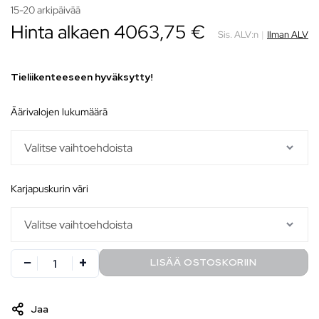
15-20 arkipäivää
Hinta alkaen
4063,75
€
Sis. ALV:n
|
Ilman ALV
Tieliikenteeseen hyväksytty!
äärivalojen lukumäärä
karjapuskurin väri
LISÄÄ OSTOSKORIIN
Jaa