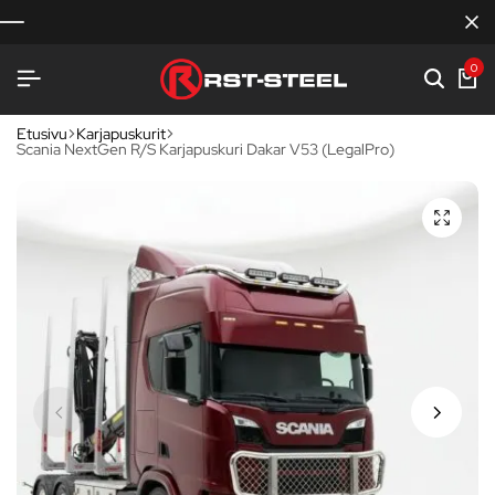
0
Etusivu
Karjapuskurit
Scania NextGen R/S Karjapuskuri Dakar V53 (LegalPro)