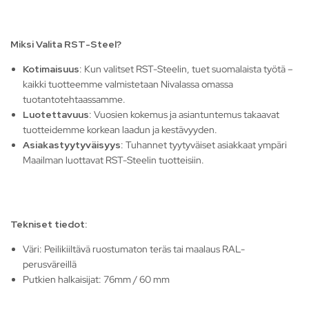
Miksi Valita RST-Steel?
Kotimaisuus
: Kun valitset RST-Steelin, tuet suomalaista työtä –
kaikki tuotteemme valmistetaan Nivalassa omassa
tuotantotehtaassamme.
Luotettavuus
: Vuosien kokemus ja asiantuntemus takaavat
tuotteidemme korkean laadun ja kestävyyden.
Asiakastyytyväisyys
: Tuhannet tyytyväiset asiakkaat ympäri
Maailman luottavat RST-Steelin tuotteisiin.
Tekniset tiedot:
Väri: Peilikiiltävä ruostumaton teräs tai maalaus RAL-
perusväreillä
Putkien halkaisijat: 76mm / 60 mm