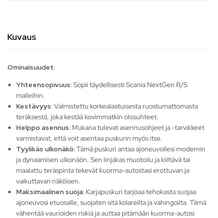
Kuvaus
Ominaisuudet:
Yhteensopivuus:
Sopii täydellisesti Scania NextGen R/S
malleihin.
Kestävyys:
Valmistettu korkealaatuisesta ruostumattomasta
teräksestä, joka kestää kovimmatkin olosuhteet.
Helppo asennus:
Mukana tulevat asennusohjeet ja -tarvikkeet
varmistavat, että voit asentaa puskurin myös itse.
Tyylikäs ulkonäkö:
Tämä puskuri antaa ajoneuvollesi modernin
ja dynaamisen ulkonäön. Sen linjakas muotoilu ja kiiltävä tai
maalattu teräspinta tekevät kuorma-autostasi erottuvan ja
vaikuttavan näköisen.
Maksimaalinen suoja:
Karjapuskuri tarjoaa tehokasta suojaa
ajoneuvosi etuosalle, suojaten sitä kolareilta ja vahingoilta. Tämä
vähentää vaurioiden riskiä ja auttaa pitämään kuorma-autosi