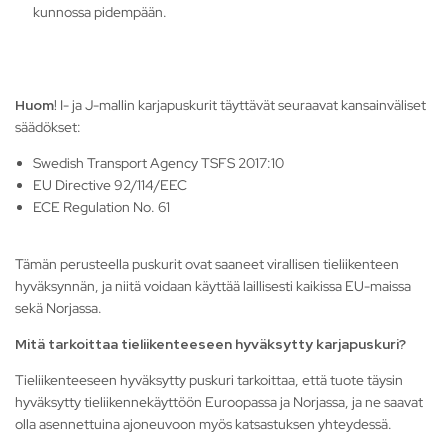
kunnossa pidempään.
Huom
! I- ja J-mallin karjapuskurit täyttävät seuraavat kansainväliset
säädökset:
Swedish Transport Agency TSFS 2017:10
EU Directive 92/114/EEC
ECE Regulation No. 61
Tämän perusteella puskurit ovat saaneet virallisen tieliikenteen
hyväksynnän, ja niitä voidaan käyttää laillisesti kaikissa EU-maissa
sekä Norjassa.
Mitä tarkoittaa tieliikenteeseen hyväksytty karjapuskuri?
Tieliikenteeseen hyväksytty puskuri tarkoittaa, että tuote täysin
hyväksytty tieliikennekäyttöön Euroopassa ja Norjassa, ja ne saavat
olla asennettuina ajoneuvoon myös katsastuksen yhteydessä.