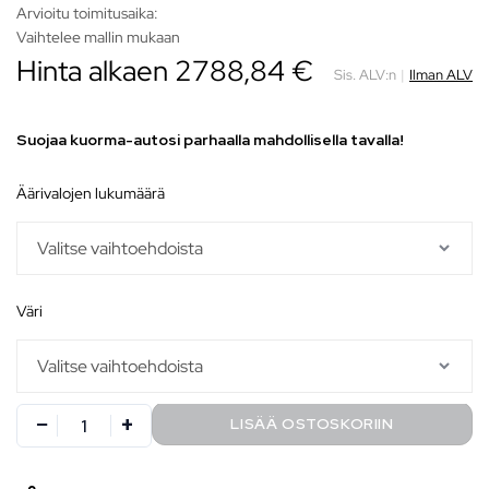
Arvioitu toimitusaika:
Vaihtelee mallin mukaan
Hinta alkaen
2788,84
€
Sis. ALV:n
|
Ilman ALV
Suojaa kuorma-autosi parhaalla mahdollisella tavalla!
äärivalojen lukumäärä
väri
LISÄÄ OSTOSKORIIN