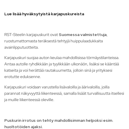
Lue lisää hyväksytyistä karjapuskureista
RST-Steelin karjapuskurit ovat
Suomessa valmistettuja
,
ruostumattomasta teräksestä tehtyjä huippulaadukkaita
avainlipputuotteita.
Karjapuskuri suojaa auton keulaa mahdollisissa törmäystilanteissa.
Antaa autolle ryhdikkään ja tyylikkään ulkonäön, lisäksi se kääntää
katseita ja voi herättää rautakuumetta, jolloin sinä ja yrityksesi
erotutte eduksenne.
Karjapuskuri voidaan varustella lisävaloilla ja äärivaloilla, joilla
parannat näkyvyyttä liikenteessä, samalla lisäät turvallisuutta itsellesi
ja muille liikenteessä oleville.
Puskurin irrotus on tehty mahdollisimman helpoksi esim.
huoltotöiden ajaksi.