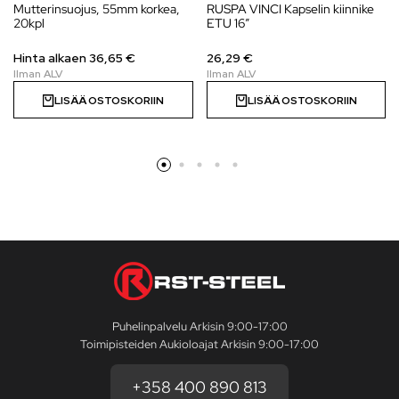
Mutterinsuojus, 55mm korkea,
RUSPA VINCI Kapselin kiinnike
20kpl
ETU 16″
Hinta alkaen
36,65
€
26,29 €
LISÄÄ OSTOSKORIIN
LISÄÄ OSTOSKORIIN
Puhelinpalvelu Arkisin 9:00-17:00
Toimipisteiden Aukioloajat Arkisin 9:00-17:00
+358 400 890 813