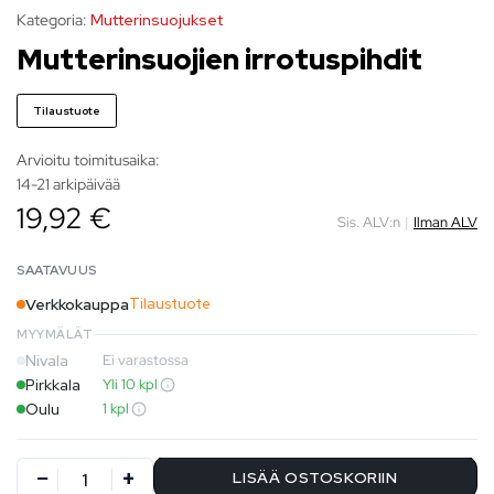
Kategoria:
Mutterinsuojukset
Mutterinsuojien irrotuspihdit
Tilaustuote
Arvioitu toimitusaika:
14-21 arkipäivää
19,92 €
Sis. ALV:n
|
Ilman ALV
SAATAVUUS
Verkkokauppa
Tilaustuote
MYYMÄLÄT
Nivala
Ei varastossa
Pirkkala
Yli 10 kpl
Oulu
1 kpl
LISÄÄ OSTOSKORIIN