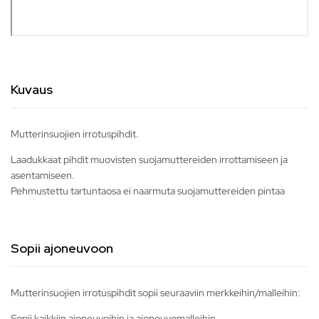
Kuvaus
Mutterinsuojien irrotuspihdit.
Laadukkaat pihdit muovisten suojamuttereiden irrottamiseen ja
asentamiseen.
Pehmustettu tartuntaosa ei naarmuta suojamuttereiden pintaa
Sopii ajoneuvoon
Mutterinsuojien irrotuspihdit sopii seuraaviin merkkeihin/malleihin:
Sopii kaikkiin ajoneuvoihin ja ajoneuvomalleihin.