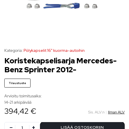
Kategoria:
Pölykapselit 16" kuorma-autoihin
Koristekapselisarja Mercedes-
Benz Sprinter 2012-
Tilaustuote
Arvioitu toimitusaika:
14-21 arkipäivää
394,42 €
Sis. ALV:n
|
Ilman ALV
LISÄÄ OSTOSKORIIN