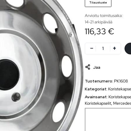
Tilaustuote
Arvioitu toimitusaika:
14-21 arkipäivää
116,33 €
Jaa
Tuotenumero:
PK1608
Kategoriat:
Koristekapse
Avainsanat:
Koristekapse
Koristekapselit
,
Mercede