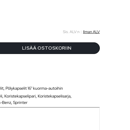
Sis. ALV:n
|
Ilman ALV
LISÄÄ OSTOSKORIIN
lit
,
Pölykapselit 16" kuorma-autoihin
li
,
Koristekapselipari
,
Koristekapselisarja
,
s-Benz
,
Sprinter