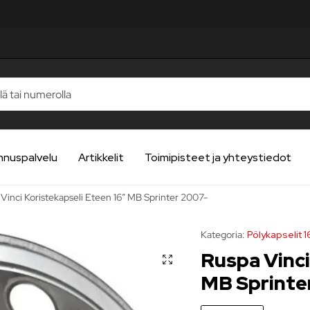
STELUA
STELUA
STELUA
STELUA
STELUA
nnuspalvelu
Artikkelit
Toimipisteet ja yhteystiedot
Vinci Koristekapseli Eteen 16″ MB Sprinter 2007-
Kategoria:
Pölykapselit 
Ruspa Vinci
MB Sprinte