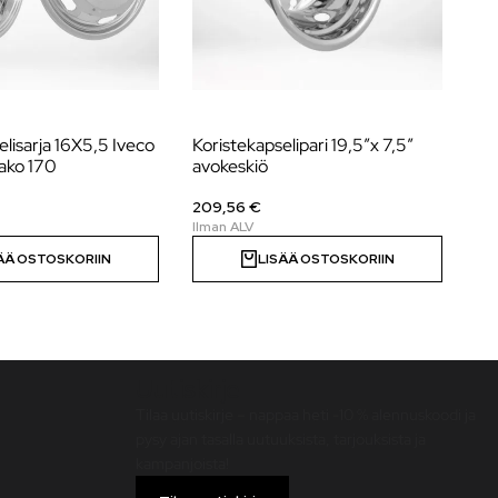
elisarja 16X5,5 Iveco
Koristekapselipari 19,5″x 7,5″
Kor
ijako 170
avokeskiö
um
209,56 €
10
ÄÄ OSTOSKORIIN
LISÄÄ OSTOSKORIIN
Uutiskirje
Tilaa uutiskirje – nappaa heti -10 % alennuskoodi ja
pysy ajan tasalla uutuuksista, tarjouksista ja
kampanjoista!