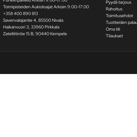
Pyydä tarjous
Toimipisteiden Aukioloajat Arkisin 9:00-17:00
Rahoitus
+358 400 890 813
Toimitusehdot
Savenvalajantie 4, 85500 Nivala
Tuotteiden pala
Haikanvuori 3, 33960 Pirkkala
Oma tili
Zatelliitintie 15 B, 90440 Kempele
Tilaukset