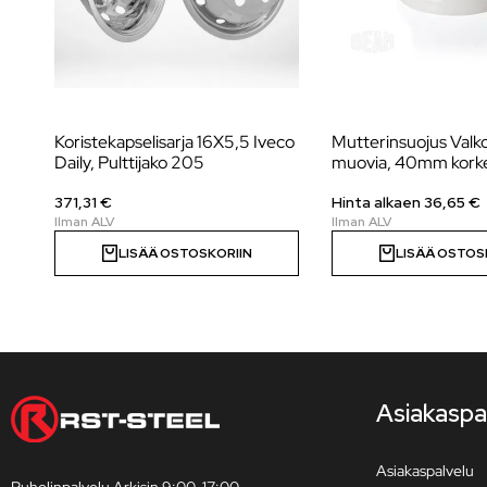
Koristekapselisarja 16X5,5 Iveco
Mutterinsuojus Valk
Daily, Pulttijako 205
muovia, 40mm korke
371,31 €
Hinta alkaen 36,65 €
LISÄÄ OSTOSKORIIN
LISÄÄ OSTOS
Asiakaspa
Asiakaspalvelu
Puhelinpalvelu Arkisin 9:00-17:00