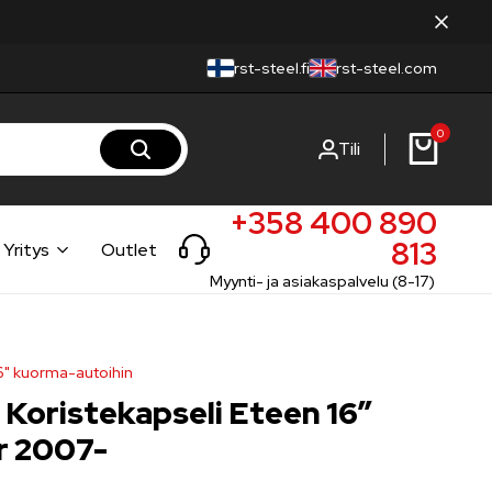
rst-steel.fi
rst-steel.com
0
Tili
+358 400 890
813
Yritys
Outlet
Myynti- ja asiakaspalvelu (8-17)
16" kuorma-autoihin
 Koristekapseli Eteen 16″
r 2007-