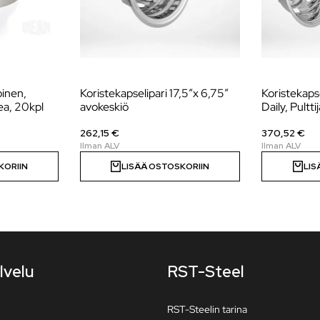
oinen,
Koristekapselipari 17,5″x 6,75″
Koristekaps
a, 20kpl
avokeskiö
Daily, Pultt
262,15 €
370,52 €
KORIIN
LISÄÄ OSTOSKORIIN
LIS
lvelu
RST-Steel
RST-Steelin tarina