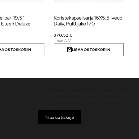
lipari 19,5″
Koristekapselisarja 16X5,5 Iveco
Kor
, Eteen Deluxe
Daily, Pulttijako 170
um
370,52 €
10
ÄÄ OSTOSKORIIN
LISÄÄ OSTOSKORIIN
Uutiskirje
Tilaa uutiskirje – nappaa heti -10 % alennuskoodi ja
pysy ajan tasalla uutuuksista, tarjouksista ja
kampanjoista!
Tilaa uutiskirje