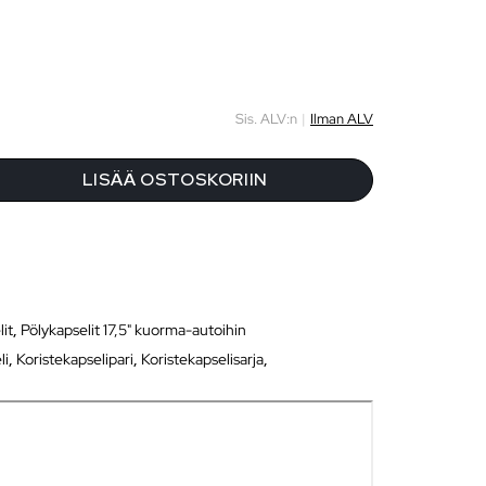
Sis. ALV:n
|
Ilman ALV
LISÄÄ OSTOSKORIIN
lit
,
Pölykapselit 17,5" kuorma-autoihin
li
,
Koristekapselipari
,
Koristekapselisarja
,