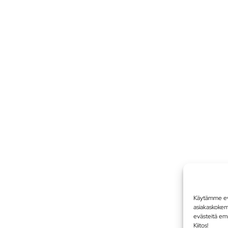
Käytämme evä
asiakaskoke
evästeitä em
Kiitos!