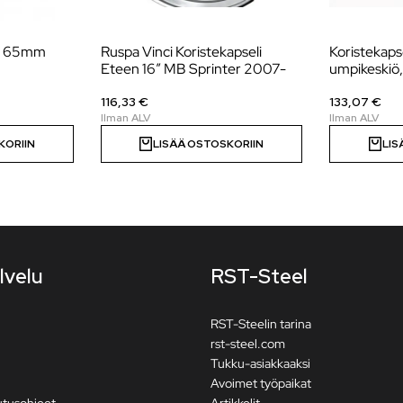
s, 65mm
Ruspa Vinci Koristekapseli
Koristekapse
Eteen 16″ MB Sprinter 2007-
umpikeskiö
116,33 €
133,07 €
KORIIN
LISÄÄ OSTOSKORIIN
LIS
lvelu
RST-Steel
RST-Steelin tarina
rst-steel.com
Tukku-asiakkaaksi
Avoimet työpaikat
utusohjeet
Artikkelit