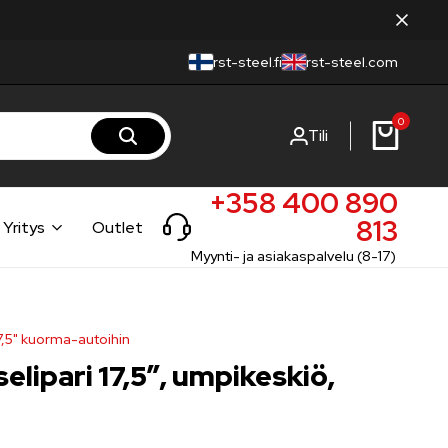
rst-steel.fi
rst-steel.com
0
Tili
+358 400 890
813
Yritys
Outlet
Myynti- ja asiakaspalvelu (8-17)
17,5" kuorma-autoihin
elipari 17,5″, umpikeskiö,