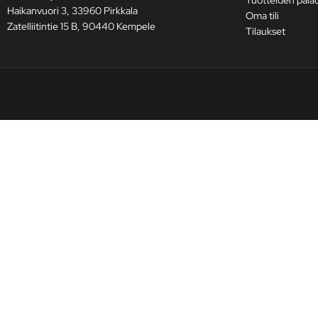
Haikanvuori 3, 33960 Pirkkala
Oma tili
Zatelliitintie 15 B, 90440 Kempele
Tilaukset