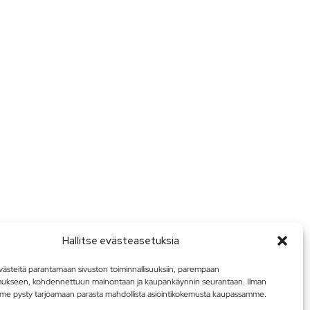
Hallitse evästeasetuksia
steitä parantamaan sivuston toiminnallisuuksiin, parempaan
mukseen, kohdennettuun mainontaan ja kaupankäynnin seurantaan. Ilman
me pysty tarjoamaan parasta mahdollista asiointikokemusta kaupassamme.