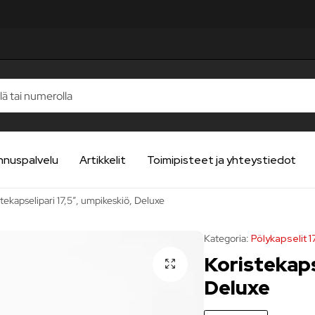
TELUA
TELUA
TELUA
TELUA
TELUA
nnuspalvelu
Artikkelit
Toimipisteet ja yhteystiedot
tekapselipari 17,5″, umpikeskiö, Deluxe
Kategoria:
Pölykapselit 
Koristekaps
Deluxe