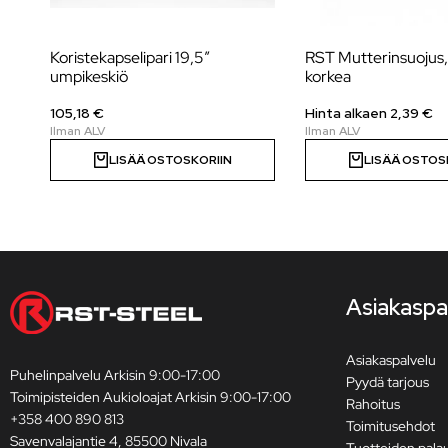
Koristekapselipari 19,5″
RST Mutterinsuoju
umpikeskiö
korkea
105,18 €
Hinta alkaen 2,39 €
LISÄÄ OSTOSKORIIN
LISÄÄ OSTOS
Asiakaspa
Asiakaspalvelu
Puhelinpalvelu Arkisin 9:00-17:00
Pyydä tarjous
Toimipisteiden Aukioloajat Arkisin 9:00-17:00
Rahoitus
+358 400 890 813
Toimitusehdot
Savenvalajantie 4, 85500 Nivala
Tuotteiden pala