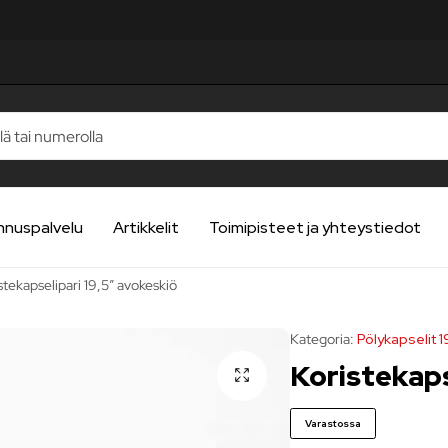
nnuspalvelu
Artikkelit
Toimipisteet ja yhteystiedot
stekapselipari 19,5″ avokeskiö
Kategoria:
Pölykapselit 
Koristekaps
Varastossa