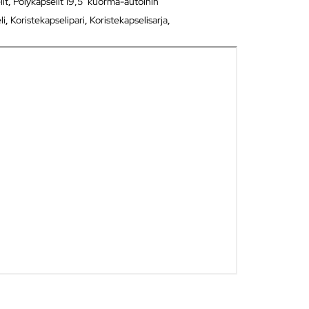
lit
,
Pölykapselit 19,5" kuorma-autoihin
li
,
Koristekapselipari
,
Koristekapselisarja
,