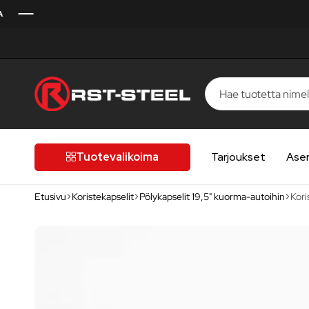
RST-
Kotimaista
Steel
laatua,
laatutietoiselle
Tuotevalikoima
Tarjoukset
Ase
autoilijalle
Etusivu
Koristekapselit
Pölykapselit 19,5" kuorma-autoihin
Kori