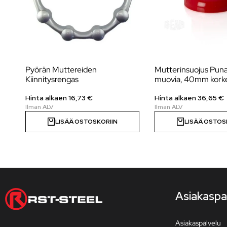
Pyörän Muttereiden
Mutterinsuojus Puna
Kiinnitysrengas
muovia, 40mm korke
Hinta alkaen 16,73 €
Hinta alkaen 36,65 €
LISÄÄ OSTOSKORIIN
LISÄÄ OSTOS
Asiakaspa
Asiakaspalvelu