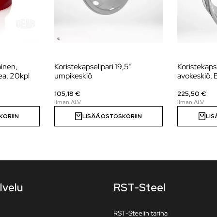
inen,
Koristekapselipari 19,5″
Koristekapse
a, 20kpl
umpikeskiö
avokeskiö,
105,18 €
225,50 €
KORIIN
LISÄÄ OSTOSKORIIN
LIS
lvelu
RST-Steel
RST-Steelin tarina