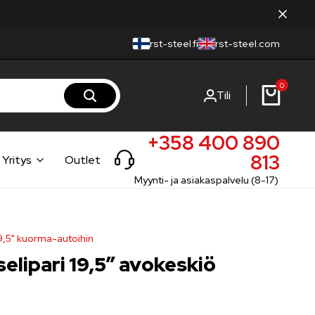
rst-steel.fi
rst-steel.com
0
Tili
+358 400 890
813
Yritys
Outlet
Myynti- ja asiakaspalvelu (8-17)
19,5" kuorma-autoihin
elipari 19,5″ avokeskiö