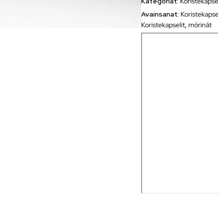
Kategoriat:
Koristekapse
Avainsanat:
Koristekapse
Koristekapselit
,
mörinät