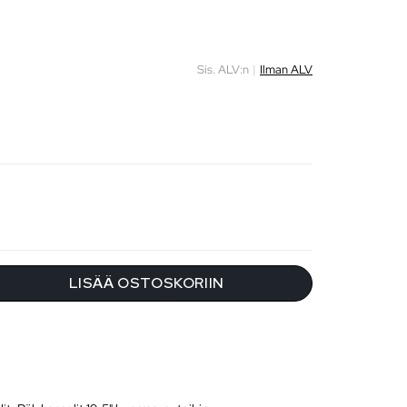
Sis. ALV:n
|
Ilman ALV
LISÄÄ OSTOSKORIIN