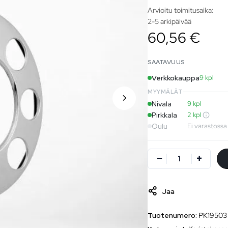
Arvioitu toimitusaika:
2-5 arkipäivää
60,56 €
SAATAVUUS
Verkkokauppa
9 kpl
MYYMÄLÄT
Nivala
9 kpl
Pirkkala
2 kpl
Oulu
Ei varastossa
Jaa
Tuotenumero:
PK19503