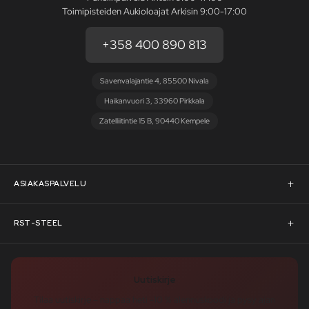
Toimipisteiden Aukioloajat Arkisin 9:00-17:00
+358 400 890 813
Savenvalajantie 4, 85500 Nivala
Haikanvuori 3, 33960 Pirkkala
Zatelliitintie 15 B, 90440 Kempele
ASIAKASPALVELU
Asiakaspalvelu
RST-STEEL
Pyydä tarjous
RST-Steelin tarina
Uutiskirje
Rahoitus
rst-steel.com
Tilaa uutiskirje – nappaa heti -10 % alennuskoodi ja pysy ajan