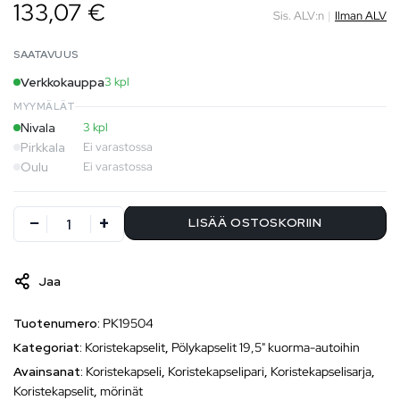
133,07 €
Sis. ALV:n
|
Ilman ALV
SAATAVUUS
Verkkokauppa
3 kpl
MYYMÄLÄT
Nivala
3 kpl
Pirkkala
Ei varastossa
Oulu
Ei varastossa
LISÄÄ OSTOSKORIIN
Jaa
Tuotenumero:
PK19504
Kategoriat:
Koristekapselit
,
Pölykapselit 19,5" kuorma-autoihin
Avainsanat:
Koristekapseli
,
Koristekapselipari
,
Koristekapselisarja
,
Koristekapselit
,
mörinät