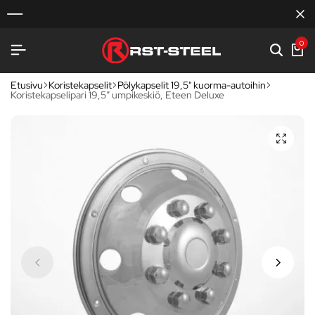
0
Etusivu
Koristekapselit
Pölykapselit 19,5" kuorma-autoihin
Koristekapselipari 19,5″ umpikeskiö, Eteen Deluxe