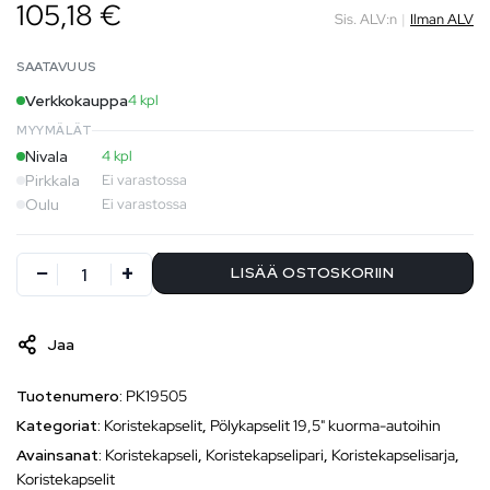
105,18 €
Sis. ALV:n
|
Ilman ALV
SAATAVUUS
Verkkokauppa
4 kpl
MYYMÄLÄT
Nivala
4 kpl
Pirkkala
Ei varastossa
Oulu
Ei varastossa
LISÄÄ OSTOSKORIIN
Jaa
Tuotenumero:
PK19505
Kategoriat:
Koristekapselit
,
Pölykapselit 19,5" kuorma-autoihin
Avainsanat:
Koristekapseli
,
Koristekapselipari
,
Koristekapselisarja
,
Koristekapselit