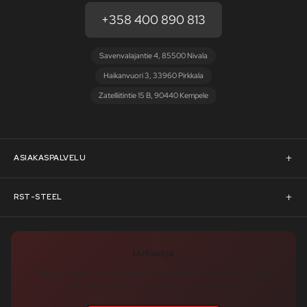
+358 400 890 813
Savenvalajantie 4, 85500 Nivala
Haikanvuori 3, 33960 Pirkkala
Zatelliitintie 15 B, 90440 Kempele
ASIAKASPALVELU
Asiakaspalvelu
RST-STEEL
Pyydä tarjous
RST-Steelin tarina
Uutiskirje
Rahoitus
rst-steel.com
Tilaa uutiskirje – nappaa heti -10 % alennuskoodi ja pysy ajan
tasalla uutuuksista, tarjouksista ja kampanjoista!
Toimitusehdot
Tukku-asiakkaaksi