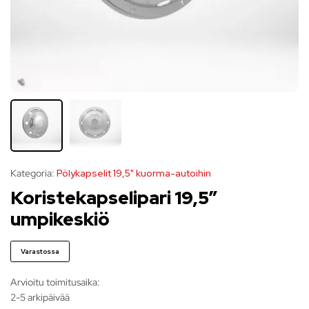
Kategoria:
Pölykapselit 19,5" kuorma-autoihin
Koristekapselipari 19,5″
umpikeskiö
Varastossa
Arvioitu toimitusaika:
2-5 arkipäivää