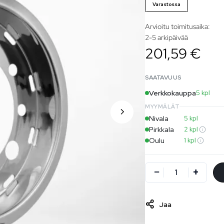
Varastossa
Arvioitu toimitusaika:
2-5 arkipäivää
201,59 €
SAATAVUUS
Verkkokauppa
5 kpl
MYYMÄLÄT
Nivala
5 kpl
Pirkkala
2 kpl
Oulu
1 kpl
Jaa