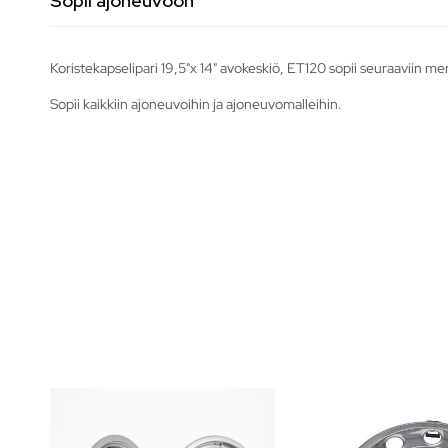
Sopii ajoneuvoon
Koristekapselipari 19,5"x 14" avokeskiö, ET120 sopii seuraaviin me
Sopii kaikkiin ajoneuvoihin ja ajoneuvomalleihin.