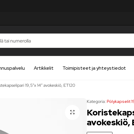
nnuspalvelu
Artikkelit
Toimipisteet ja yhteystiedot
stekapselipari 19,5″x 14″ avokeskiö, ET120
Kategoria:
Pölykapselit 
Koristekaps
avokeskiö,