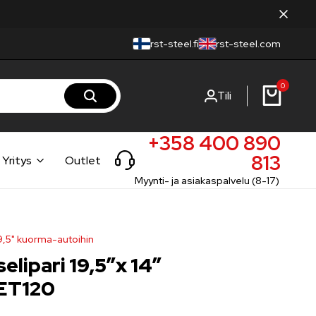
rst-steel.fi
rst-steel.com
0
Tili
+358 400 890
813
Yritys
Outlet
Myynti- ja asiakaspalvelu (8-17)
19,5" kuorma-autoihin
elipari 19,5″x 14″
 ET120