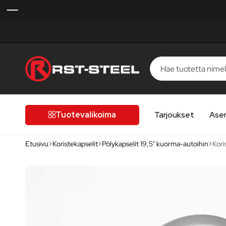
RST-
Kotimaista
Steel
laatua,
laatutietoiselle
Tuotevalikoima
Tarjoukset
Ase
autoilijalle
Etusivu
Koristekapselit
Pölykapselit 19,5" kuorma-autoihin
Kori