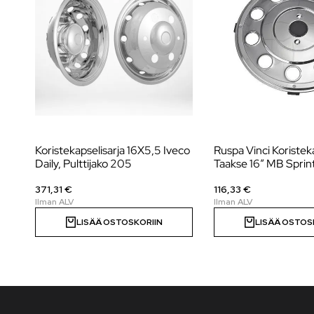
Koristekapselisarja 16X5,5 Iveco
Ruspa Vinci Koristek
Daily, Pulttijako 205
Taakse 16″ MB Sprin
371,31 €
116,33 €
LISÄÄ OSTOSKORIIN
LISÄÄ OSTOS