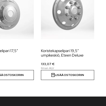
lipari 17,5″
Koristekapselipari 19,5″
Ko
umpikeskiö, Eteen Deluxe
20
133,07 €
33
ÄÄ OSTOSKORIIN
LISÄÄ OSTOSKORIIN
Uutiskirje