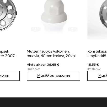
apseli
Mutterinsuojus Valkoinen,
Koristekapse
ter 2007-
muovia, 40mm korkea, 20kpl
umpikeskiö
Hinta alkaen 36,65 €
111,55 €
KORIIN
LISÄÄ OSTOSKORIIN
LIS