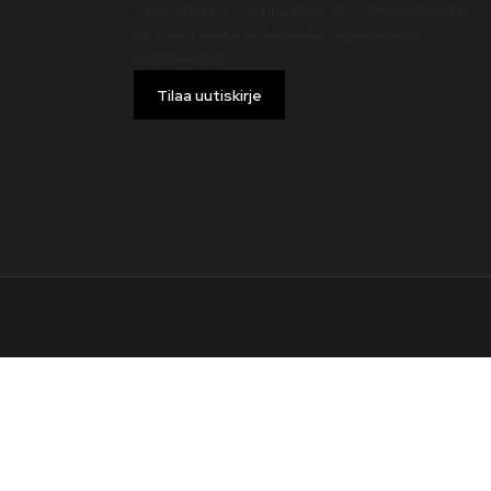
Tilaa uutiskirje – nappaa heti -10 % alennuskoodi ja
pysy ajan tasalla uutuuksista, tarjouksista ja
kampanjoista!
Tilaa uutiskirje