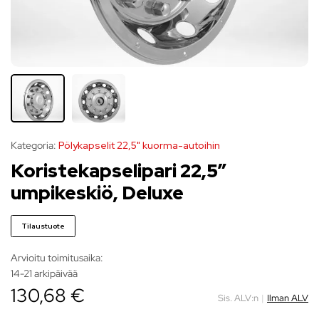
Kategoria:
Pölykapselit 22,5" kuorma-autoihin
Koristekapselipari 22,5″
umpikeskiö, Deluxe
Tilaustuote
Arvioitu toimitusaika:
14-21 arkipäivää
130,68 €
Sis. ALV:n
|
Ilman ALV