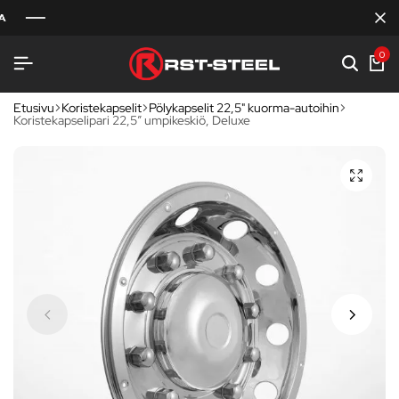
0
Etusivu
Koristekapselit
Pölykapselit 22,5" kuorma-autoihin
Koristekapselipari 22,5″ umpikeskiö, Deluxe